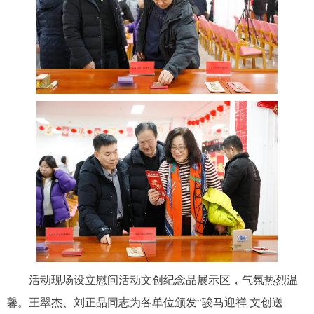
活动现场设立慰问活动文创纪念品展示区，气氛热烈温
馨。王翠杰、刘正品同志为各单位颁发“骏马迎祥 文创送