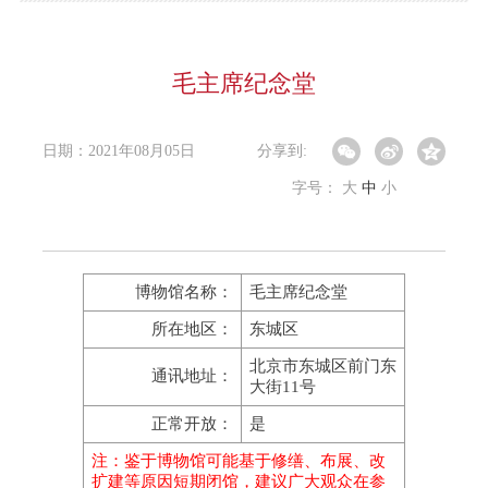
毛主席纪念堂
日期：2021年08月05日
分享到:
字号：
大
中
小
博物馆名称：
毛主席纪念堂
所在地区：
东城区
北京市东城区前门东
通讯地址：
大街11号
正常开放：
是
注：鉴于博物馆可能基于修缮、布展、改
扩建等原因短期闭馆，建议广大观众在参