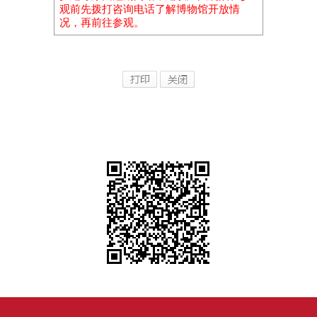
观前先拨打咨询电话了解博物馆开放情
况，再前往参观。