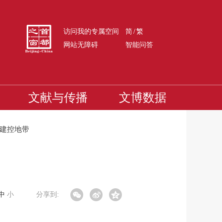
/
访问我的专属空间
简
繁
网站无障碍
智能问答
文献与传播
文博数据
建控地带
中
小
分享到: