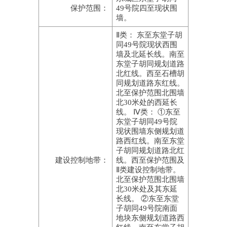
保护范围：
49号院四至现状围
墙。
Ⅱ类： 东至东堂子胡
同49号院现状西围
墙及北延长线。南至
东堂子胡同规划道路
北红线。西至石槽胡
同规划道路东红线。
北至保护范围北围墙
北30米处的西延长
线。 Ⅳ类： ①东至
东堂子胡同49号院
现状围墙东侧规划道
路西红线。南至东堂
子胡同规划道路北红
建设控制地带：
线。西至保护范围及
Ⅱ类建设控制地带。
北至保护范围北围墙
北30米处及其东延
长线。 ②东至东堂
子胡同49号院南面
地块东侧规划道路西