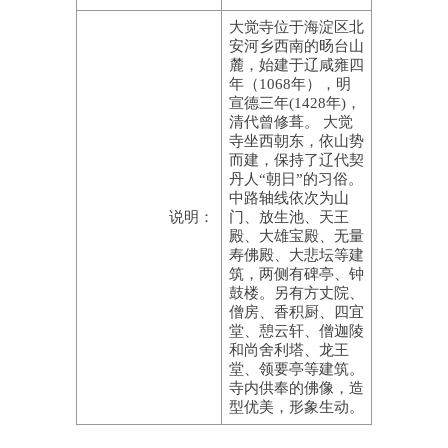
大觉寺位于海淀区北
安河乡西南的旸台山
麓，始建于辽咸雍四
年（1068年），明
宣德三年(1428年)，
清代曾修葺。 大觉
寺坐西朝东，依山势
而建，保持了辽代契
丹人“朝日”的习俗。
中路轴线依次为山
说明：
门、放生池、天王
殿、大雄宝殿、无量
寿佛殿、大悲坛等建
筑，两侧有碑亭、钟
鼓楼。另有方丈院、
僧房、香积厨、四宜
堂、憩云轩、僧迦陵
和尚舍利塔、龙王
堂、领要亭等建筑。
寺内供奉的佛像，造
型优美，形象生动。