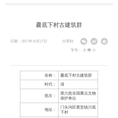
爨底下村古建筑群
日期：2017年10月27日
分享到:
字号：
大
中
小
名称：
爨底下村古建筑群
时代：
清
第六批全国重点文物
批次：
保护单位
门头沟区斋堂镇川底
地址：
下村