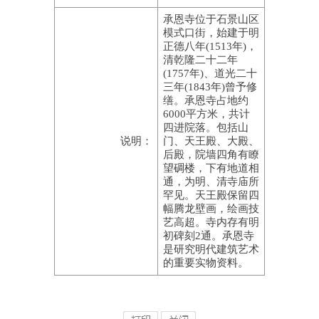
承恩寺位于石景山区
模式口街，始建于明
正德八年(1513年)，
清乾隆二十二年
(1757年)、道光二十
三年(1843年)曾予修
缮。承恩寺占地约
6000平方米，共计
四进院落。包括山
说明：
门、天王殿、大殿、
后殿，院墙四角有瞭
望碉楼，下有地道相
通，为明、清寺庙所
罕见。天王殿保留四
幅腾龙壁画，绘画技
艺高超。寺内存有明
初碑刻2通。承恩寺
是研究明代建筑艺术
的重要实物资料。