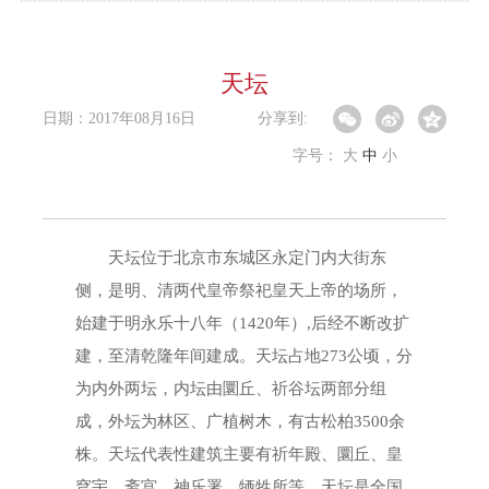
天坛
日期：2017年08月16日
分享到:
字号：
大
中
小
天坛位于北京市东城区永定门内大街东
侧，是明、清两代皇帝祭祀皇天上帝的场所，
始建于明永乐十八年（1420年）,后经不断改扩
建，至清乾隆年间建成。天坛占地273公顷，分
为内外两坛，内坛由圜丘、祈谷坛两部分组
成，外坛为林区、广植树木，有古松柏3500余
株。天坛代表性建筑主要有祈年殿、圜丘、皇
穹宇、斋宫、神乐署、牺牲所等。天坛是全国