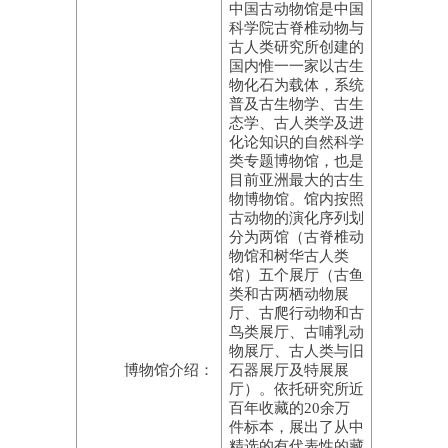
中国古动物馆是中国
科学院古脊椎动物与
古人类研究所创建的
国内惟一一家以古生
物化石为载体，系统
普及古生物学、古生
态学、古人类学及进
化论知识的自然科学
类专题博物馆，也是
目前亚洲最大的古生
物博物馆。馆内按照
古动物的演化序列划
分为两馆（古脊椎动
物馆和树华古人类
馆）五个展厅（古鱼
类和古两栖动物展
厅、古爬行动物和古
鸟类展厅、古哺乳动
物展厅、古人类与旧
博物馆介绍：
石器展厅及特展展
厅）。依托研究所近
百年收藏的20余万
件标本，展出了从中
精选的有代表性的藏