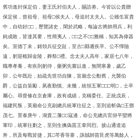
舊功進封保定伯，妻王氏封伯夫人，賜誥劵。今皆以公貴贈
保定侯，曾祖母、祖母□侯夫人，母追封太夫人。公雖生富貴
中，自幼好□□，歷覽諸史，閑於武略，每論古將帥用兵，利
鈍成敗，皆達其要，性簡夷人，□□之不□□雅稱，知其為偉器
矣。宣德丁未，銘領兵征交趾，至古□縣遘疾卒。公不憚險
遠，躬迎柩歸金陵，葬祭□禮。念太夫人高年，家居七八年，
職專孝養，有疾則躬侍，藥粥先嘗以進，無間寒暑，歲乙
卯，公年既壯，始疏先世功自陳，宣廟念公勳舊，允襲伯
爵，公益自策勵，夙夜勤慎。未幾，統領五軍□□□明□，士卒
屬心。尋督修在京倉庫，政有成績，克稱委任。正統戊辰，
福建民叛，英廟命公充副總兵統軍往征之，至則追斬偽□王鄧
茂七。景泰庚午，湖貴二藩□□寇邊，命公充總兵官掛平蠻將
軍印，統軍往剿之，至則生擒偽苗王韋同烈。披山通道追
奔，所及每戰皆捷，其□芩香等寨，誅賊帥苗艮虎等萬餘人，