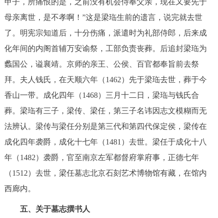
甲子，所痛恨的是，之前没有机会侍奉父亲，现在又要先于
母亲离世，是不孝啊！”这是梁珤生前的遗言，说完就去世
了。明宪宗知道后，十分伤痛，派遣时为礼部侍郎，后来成
化年间的内阁首辅万安谕祭，工部负责丧葬。后追封梁珤为
蠡国公，谥襄靖。京师的亲王、公侯、百官都奉旨前去祭
拜。夫人钱氏，在天顺六年（1462）先于梁珤去世，葬于今
香山一带。成化四年（1468）三月十二日，梁珤与钱氏合
葬。梁珤有三子，梁传、梁任，第三子名讳因志文模糊而无
法辨认。梁传与梁任分别是第三代和第四代保定侯，梁传在
成化四年袭爵，成化十七年（1481）去世。梁任于成化十八
年（1482）袭爵，官至南京左军都督府掌府事，正德七年
（1512）去世，梁任墓志北京石刻艺术博物馆有藏，在馆内
西廊内。
五、关于墓志撰书人