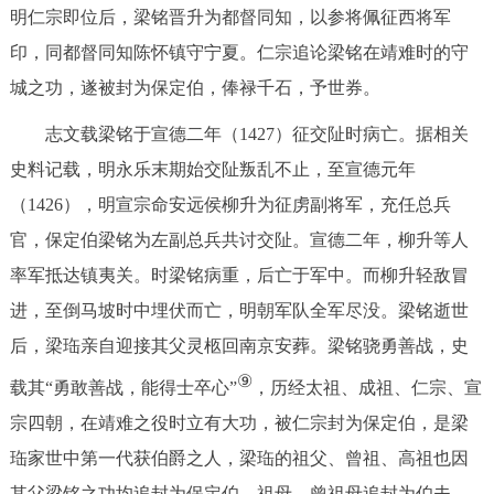
明仁宗即位后，梁铭晋升为都督同知，以参将佩征西将军
印，同都督同知陈怀镇守宁夏。仁宗追论梁铭在靖难时的守
城之功，遂被封为保定伯，俸禄千石，予世券。
志文载梁铭于宣德二年（1427）征交阯时病亡。据相关
史料记载，明永乐末期始交阯叛乱不止，至宣德元年
（1426），明宣宗命安远侯柳升为征虏副将军，充任总兵
官，保定伯梁铭为左副总兵共讨交阯。宣德二年，柳升等人
率军抵达镇夷关。时梁铭病重，后亡于军中。而柳升轻敌冒
进，至倒马坡时中埋伏而亡，明朝军队全军尽没。梁铭逝世
后，梁珤亲自迎接其父灵柩回南京安葬。梁铭骁勇善战，史
⑨
载其“勇敢善战，能得士卒心”
，历经太祖、成祖、仁宗、宣
宗四朝，在靖难之役时立有大功，被仁宗封为保定伯，是梁
珤家世中第一代获伯爵之人，梁珤的祖父、曾祖、高祖也因
其父梁铭之功均追封为保定伯，祖母、曾祖母追封为伯夫