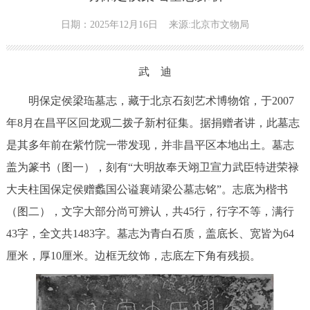
日期：2025年12月16日
来源:北京市文物局
武 迪
明保定侯梁珤墓志，藏于北京石刻艺术博物馆，于2007
年8月在昌平区回龙观二拨子新村征集。据捐赠者讲，此墓志
是其多年前在紫竹院一带发现，并非昌平区本地出土。墓志
盖为篆书（图一），刻有“大明故奉天翊卫宣力武臣特进荣禄
大夫柱国保定侯赠蠡国公谥襄靖梁公墓志铭”。志底为楷书
（图二），文字大部分尚可辨认，共45行，行字不等，满行
43字，全文共1483字。墓志为青白石质，盖底长、宽皆为64
厘米，厚10厘米。边框无纹饰，志底左下角有残损。