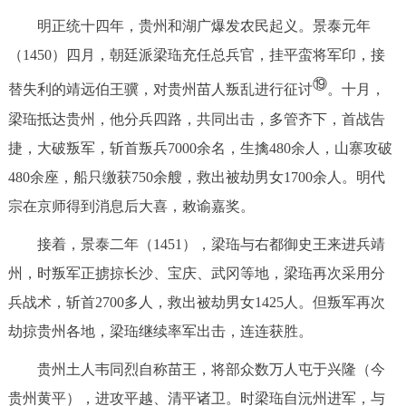
明正统十四年，贵州和湖广爆发农民起义。景泰元年
（1450）四月，朝廷派梁珤充任总兵官，挂平蛮将军印，接
⑲
替失利的靖远伯王骥，对贵州苗人叛乱进行征讨
。十月，
梁珤抵达贵州，他分兵四路，共同出击，多管齐下，首战告
捷，大破叛军，斩首叛兵7000余名，生擒480余人，山寨攻破
480余座，船只缴获750余艘，救出被劫男女1700余人。明代
宗在京师得到消息后大喜，敕谕嘉奖。
接着，景泰二年（1451），梁珤与右都御史王来进兵靖
州，时叛军正掳掠长沙、宝庆、武冈等地，梁珤再次采用分
兵战术，斩首2700多人，救出被劫男女1425人。但叛军再次
劫掠贵州各地，梁珤继续率军出击，连连获胜。
贵州土人韦同烈自称苗王，将部众数万人屯于兴隆（今
贵州黄平），进攻平越、清平诸卫。时梁珤自沅州进军，与