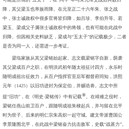
降，其父梁玉也率族而降。在元至正二十六年朱、张之战
中，张士诚政权中很多官将皆归降，如吕珍、李伯升等。若
梁玉、梁成父子属张士诚政权中的将领，也有可能在此战中
归降。但因相关史料缺乏，梁成与“五太子”的记载极少，二者
是否为同一人，还需进一步考证。
梁珤家族从其父梁铭始起家。志文载梁铭字自新，荫袭
其父梁成百户之职，在明洪武初年随太祖征讨四方，永乐时
随明成祖出征效力，从百户指挥官至后军都督府同知，洪熙
元年（1425）以旧功进封为保定伯，并赐诰劵。志文中所
⑧
提“旧功”，在《明史·梁铭传》中有记载
。在靖难之役时，
梁铭任燕山前卫百户，跟随明成祖朱棣起兵，并与留在北平
时为世子、后来的明仁宗朱高炽一起守城。建文帝派曹国公
李景隆围北平，在此战中梁铭奋力抗击敌军，史载“战甚力”。