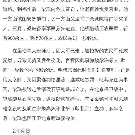
道路。到福州后，梁珤向各县宣布，让老百姓恢复营业。他
一方面试图安抚他们，另一方面又逮捕了余党陈得广等50多
人。三月，梁珤督率军民分头进攻。他残酷镇压农民军，斩
首900余人，活捉70多人，农民军进一步解体。
在梁珤等人班师后，因大军已走，被招降的农民军死灰
复燃，导致局势又发生变化。言官因此事弹劾梁珤等人“欺
罔”，导致他被下狱论斩。明代宗因此时瓦剌进逼京师，正是
用人之际，又因梁珤功绩显著，遂减轻责罚，贬其充任为事
官。梁珤被送赴武清侯石亨处戴罪立功。在北京保卫战中，
梁珤随从石亨立功，遂得以恢复爵位。其父梁铭当初就以靖
难之役时从明仁宗朱高炽守北平（即北京）立功，多年之
后，梁珤也因守卫北京而重获爵位。
2.平湖贵