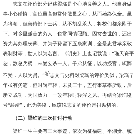
志文在评价部分记述梁珤是个心地良善之人。他自身做
事小心谨慎，官位虽高但常怀敬畏之心，从而始终保全。虽
为将领，但善待部下士兵，从不胡乱杀人，将校们都亲附于
下。对乡里孤苦的穷人，也常同情照顾。因贫去世的，还出
资为其办理丧葬。并为子孙留下五条家训，全是忠君孝亲敬
表制财等，世人以为名言。《明史》上也记载说：“珤天资平
恕，数总兵柄，未尝妄杀一人。子弟从征，以功授官，辄辞
⑰
不受，人以为贤。”
志文与史料对梁珤的评价类似，梁珤早
年虽有劣迹，但时尚年轻，未及三十，盖行事草率所致，后
屡立战功，为国效力，一改年轻时轻浮之风。再结合梁珤谥
号“襄靖”，此为美谥，应该说志文的评价是很贴切的。
（二）梁珤的三次征讨行动
梁珤一生主要有三大事迹，依次为征福建、平湖贵、镇