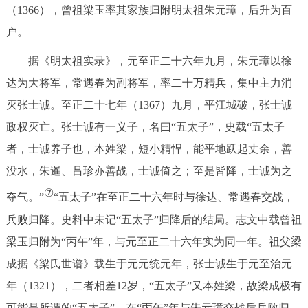
（1366），曾祖梁玉率其家族归附明太祖朱元璋，后升为百
户。
据《明太祖实录》，元至正二十六年九月，朱元璋以徐
达为大将军，常遇春为副将军，率二十万精兵，集中主力消
灭张士诚。至正二十七年（1367）九月，平江城破，张士诚
政权灭亡。张士诚有一义子，名曰“五太子”，史载“五太子
者，士诚养子也，本姓梁，短小精悍，能平地跃起丈余，善
没水，朱暹、吕珍亦善战，士诚倚之；至是皆降，士诚为之
⑦
夺气。”
“五太子”在至正二十六年时与徐达、常遇春交战，
兵败归降。史料中未记“五太子”归降后的结局。志文中载曾祖
梁玉归附为“丙午”年，与元至正二十六年实为同一年。祖父梁
成据《梁氏世谱》载生于元元统元年，张士诚生于元至治元
年（1321），二者相差12岁，“五太子”又本姓梁，故梁成极有
可能是所谓的“五太子”，在“丙午”年与朱元璋交战后兵败归