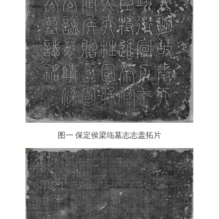
图一 保定侯梁珤墓志志盖拓片