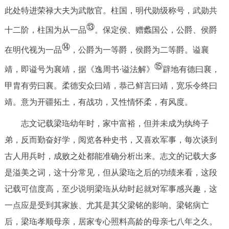
此处特进荣禄大夫为武散官。柱国，明代勋级称号，武勋共
⑬
十二阶，柱国为从一品
。保定侯、赠蠡国公，公爵、侯爵
⑭
在明代视为一品
，公爵为一等爵，侯爵为二等爵。谥襄
⑮
靖，即谥号为襄靖，据《逸周书·谥法解》
辟地有德曰襄，
甲胄有劳曰襄。柔德安众曰靖，恭己鲜言曰靖，宽乐令终曰
靖。意为开疆拓土，有战功，又性情怀柔，有风度。
志文记载梁珤幼年时，家中富裕，但并未成为纨绔子
弟，反而勤奋好学，阅览各种史书，又喜欢军事，每次谈到
古人用兵时，成败之处都能准确分析出来。志文的记载大多
是溢美之词，这十分常见，但从梁珤之后的功绩来看，这段
记载可信度高，至少说明梁珤从幼时起就对军事感兴趣，这
一点应是受到其家族、尤其是其父梁铭的影响。梁铭病亡
后，梁珤孝顺母亲，居家专心照料高龄的母亲七八年之久。