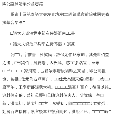
國公諡襄靖梁公墓志銘
賜進士及第奉議大夫左春坊左□□經筵講官前翰林國史修
撰華容黎淳□
□議大夫資治尹吏部右侍郎濟南□□書
□議大夫資治尹兵部左侍郎燕□□震篆
公□□，字惟善，姓梁氏，故保定伯銘家嗣，其先世伯益
之後，□封梁伯，居夏陽，因氏焉。感□□多名宦，至宋
□□┙□□□□□家河南，占籍汝寧府汝陽縣之東城，即公高祖
也。曾祖□仕元為右翊萬户，□□仕元為浙東錢□縣尉，□命□□
歲丙午，玉率所部歸我太祖。□□□□□溫臺升百户，後俱以銘□
追封保定伯，曾祖母襲祖母陳追封伯夫人。父諱銘，字自
新，洪武初，隨太祖□□方，永樂初，隨□□□□□□□北□效勞，
勚曆百户指揮，累官後軍都督府同知，洪熙乙巳，□□□□□錄□