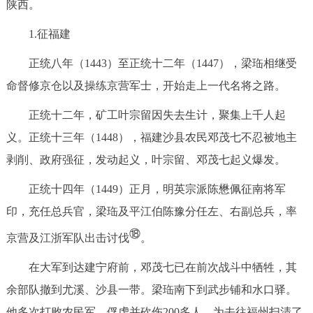
陕西。
1.征福建
正统八年（1443）至正统十二年（1447），梁珤相继受
命督修京仓以及操练京营军士，开始走上一代名将之路。
正统十二年，矿工叶宗留因失去生计，聚集上千人起
义。正统十三年（1448），福建沙县农民邓茂七不忍被地主
剥削、政府强征，发动起义，叶宗留、邓茂七起义爆发。
正统十四年（1449）正月，明英宗派陈懋佩征南将军
印，充任总兵官，梁珤及平江伯陈豫分任左、右副总兵，率
⑱
京营及江浙军队出击讨伐
。
在大军到达建宁府前，邓茂七已在前次战斗中牺牲，其
余部队撤到尤溪、沙县一带。梁珤南下到武步铺和水口驿。
他多次打败农民军，俘虏并砍伤200多人，为去往福州扫清了