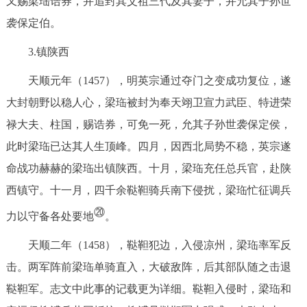
又赐梁珤诰券，并追封其父祖三代及其妻子，并允其子孙世
袭保定伯。
3.镇陕西
天顺元年（1457），明英宗通过夺门之变成功复位，遂
大封朝野以稳人心，梁珤被封为奉天翊卫宣力武臣、特进荣
禄大夫、柱国，赐诰券，可免一死，允其子孙世袭保定侯，
此时梁珤已达其人生顶峰。四月，因西北局势不稳，英宗遂
命战功赫赫的梁珤出镇陕西。十月，梁珤充任总兵官，赴陕
西镇守。十一月，四千余鞑靼骑兵南下侵扰，梁珤忙征调兵
⑳
力以守备各处要地
。
天顺二年（1458），鞑靼犯边，入侵凉州，梁珤率军反
击。两军阵前梁珤单骑直入，大破敌阵，后其部队随之击退
鞑靼军。志文中此事的记载更为详细。鞑靼入侵时，梁珤和