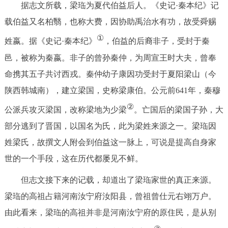
据志文所载，梁珤为夏代伯益后人。《史记·秦本纪》记
载伯益又名柏翳，也称大费，因协助禹治水有功，故受舜赐
①
姓嬴。据《史记·秦本纪》
，伯益的后裔非子，受封于秦
邑，被称为秦嬴。非子的曾孙秦仲，为周宣王时大夫，曾奉
命携其五子共讨西戎。秦仲幼子康因功受封于夏阳梁山（今
陕西韩城南），建立梁国，史称梁康伯。公元前641年，秦穆
②
公派兵攻灭梁国，改称梁地为少梁
。亡国后的梁国子孙，大
部分逃到了晋国，以国名为氏，此为梁姓来源之一。梁珤因
姓梁氏，故撰文人附会到伯益这一脉上，可说是提高自身家
世的一个手段，这在历代都屡见不鲜。
但志文接下来的记载，却道出了梁珤家世的真正来源。
梁珤的高祖占籍河南汝宁府汝阳县，曾祖曾仕元右翊万户。
由此看来，梁珤的高祖并非是河南汝宁府的原住民，是从别