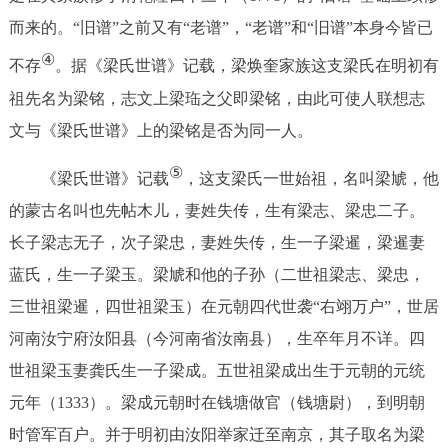
而来的。“旧谱”之前又有“老谱”，“老谱”和“旧谱”本身今皆已
④
不存
。据《梁氏世谱》记载，梁焕奎家族这支梁氏在明初有
祖先名为梁铭，志文上梁珤之父即梁铭，由此可使人联想志
文与《梁氏世谱》上的梁铭是否为同一人。
⑤
《梁氏世谱》记载
，这支梁氏一世始祖，名叫梁虓，他
的蒙古名叫也先帖木儿，妻姓失传，生有梁志、梁忠二子。
长子梁志无子，次子梁忠，妻姓失传，生一子梁暹，梁暹妻
蓝氏，生一子梁玉。梁虓和他的子孙（二世祖梁志、梁忠，
三世祖梁暹，四世祖梁玉）在元朝四代世袭“右翊万户”，世居
河南汝宁府汝阳县（今河南省汝南县），生卒年月不详。四
世祖梁玉妻龚氏生一子梁成。五世祖梁成出生于元朝的元统
元年（1333）。梁成元朝时在钱塘做官（钱塘尉），到明朝
时管军百户。并于明初由汝阳举家迁至南京，其子取名为梁