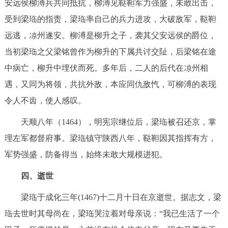
安远侯柳溥兵共同抵抗，柳溥见鞑靼军力强盛，未敢出击，
受到梁珤的指责，梁珤率自己的兵力进攻，大破敌军，鞑靼
远逃，凉州遂安。柳溥是柳升之子，袭其父安远侯的爵位，
当初梁珤之父梁铭曾作为柳升的下属共讨交阯，后梁铭在途
中病亡，柳升中埋伏而死。多年后，二人的后代在凉州相
遇，又同为将领，共抗外敌，本应同仇敌忾，可柳溥的表现
令人不齿，使人感叹。
天顺八年（1464），明宪宗继位后，梁珤被召还京，掌
理左军都督府事。梁珤镇守陕西八年，鞑靼因其指挥有方，
军势强盛，防备得当，始终未敢大规模进犯。
四、逝世
梁珤于成化三年(1467)十二月十日在京逝世。据志文，梁
珤去世时其母尚在，梁珤哭泣着对母亲说：“我已生活了一个