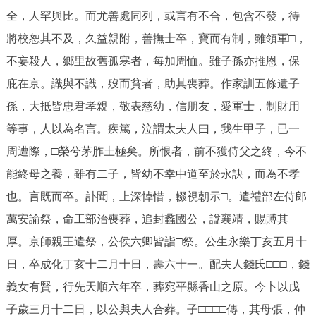
全，人罕與比。而尤善處同列，或言有不合，包含不發，待
將校恕其不及，久益親附，善撫士卒，寶而有制，雖領軍□，
不妄殺人，鄉里故舊孤寒者，每加周恤。雖子孫亦推恩，保
庇在京。識與不識，歿而貧者，助其喪葬。作家訓五條遺子
孫，大抵皆忠君孝親，敬表慈幼，信朋友，愛軍士，制財用
等事，人以為名言。疾篤，泣謂太夫人曰，我生甲子，已一
周遭際，□榮兮茅胙土極矣。所恨者，前不獲侍父之終，今不
能終母之養，雖有二子，皆幼不幸中道至於永訣，而為不孝
也。言既而卒。訃聞，上深悼惜，輟視朝示□。遣禮部左侍郎
萬安諭祭，命工部治喪葬，追封蠡國公，諡襄靖，賜賻其
厚。京師親王遣祭，公侯六卿皆詣□祭。公生永樂丁亥五月十
日，卒成化丁亥十二月十日，壽六十一。配夫人錢氏□□□，錢
義女有賢，行先天順六年卒，葬宛平縣香山之原。今卜以戊
子歲三月十二日，以公與夫人合葬。子□□□□傳，其母張，仲