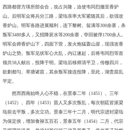
西路都督方瑛所部会合，攻占兴隆，迫使韦同烈撤至香炉
山。后明军众将兵分三路，梁珤亲率大军紧随其后，欲强攻
香炉山。明军各路进展顺利，连下黎树、翁满等300余寨，杀
叛军3480多人，又招降衮水等200余寨，夺回被俘1700余人。
明军会师香炉山下，四面下营，发火炮猛轰山崖，现强攻香
炉山之势。叛军见状军心大乱，内讧遂起，后将韦同烈等首
领共58人献出，投降于明。梁珤后移师清平卫，传檄四川，
欲剿都匀、草塘诸苗，其余叛军接连投降，至此，湖贵苗乱
平定。
然而西南始终人心不稳，在景泰二年（1451）、三年
（1452）、四年（1453）苗人又多次叛乱，每次朝廷皆派梁
珤前去平叛，多次立功。景泰三年十二月，明代宗进封梁珤
为保定侯，增加食禄五百石，景泰五年（1454）二月，代宗