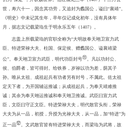
世，寿六十一，因念其功劳，又追封为蠡国公，谥曰“襄靖”。
《明史》中未记其生年，卒年仅记成化初年，没有具体年
月，据志文记载梁珤生于明永乐五年（1407）。
志盖上所载梁珤的官职全称为“大明故奉天翊卫宣力武
臣、特进荣禄大夫、柱国、保定侯、赠蠡国公、谥襄靖梁
⑪
公”。奉天翊卫宣力武臣，明代功臣封号
。凡以功封公、
侯、伯爵者，皆可得封。给铁券，岁禄以功为差，荫其子
孙。唯从太祖、成祖起兵有功者另有封号，不属此。佐太祖
定天下者，为开国辅运推诚；从成祖起兵，为奉天靖难推
诚；其余为奉天翊运推诚和奉天翊卫推诚。武臣曰宣力武
臣，文臣曰守正文臣。特进荣禄大夫，明代散官头衔，荣禄
大夫为从一品，初授，升授为光禄大夫，从一品，加“特进”为
⑫
正一品
。文武散官皆有特进荣禄大夫，而梁珤为武将，故