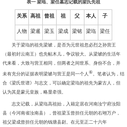
表一 梁珤、梁任墓志记载的梁氏先祖
关系
高祖
曾祖
祖
父
本人
子
人物
梁暹
梁玉
梁成
梁铭
梁珤
梁任
关于梁珤的祖先梁虓，是否为元世祖忽必烈之孙营王
（最初封云南王）也先帖木儿，争议较大。从梁虓的生活年
代来看，大致与营王相同，但两者之间世系、身份不合，并
⑥
未有充分的证据表明梁虓与营王是同一个人
。笔者认为，结
合《梁氏世谱》与志文，可以确定梁珤的祖先为蒙古人，但
认为其是蒙元皇族，略显牵强。
志文记载，从梁珤高祖始，入籍定居在河南汝宁府汝阳
县（今河南省汝南县），曾祖梁玉曾担任元朝的右翊万户，
祖父梁成曾担任元朝的钱塘县尉。在元至正二十六年