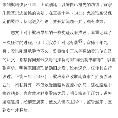
等到梁珤快及壮年，上疏朝廷，以陈自己祖先的功绩，宣宗
朱瞻基思念梁铭的功勋，在宣德十年（1435）允梁珤袭父保
定伯爵位，从此进入仕途，并开始统领带兵，颇有成绩。
志文上对于梁珤早年的一些劣迹没有描述，着重记载了
⑯
三次征讨的过程。但《明实录》对此有载
，宣德十年九
月，梁珤刚继承爵位不久，监察御史王来等弹劾梁珤使自己
的岳父、都指挥同知钱义每到操备时都“诈赍制书前导”，以虚
张声势。明英宗因梁珤是勋旧之后，没有深究，仅使其自行
改过。正统三年（1438），梁珤奉命收取南直隶百姓所养马
匹时，徇私舞弊，不仅收受贿赂购置瘦小的马，还在路途中
接连纳妾。言官数次劾奏梁珤之罪，明英宗迫于压力，遂将
梁珤逮捕，经彻查属实，便投入锦衣卫狱中，监管起来，直
到次年才释放。