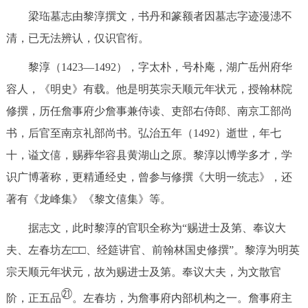
梁珤墓志由黎淳撰文，书丹和篆额者因墓志字迹漫漶不
清，已无法辨认，仅识官衔。
黎淳（1423—1492），字太朴，号朴庵，湖广岳州府华
容人，《明史》有载。他是明英宗天顺元年状元，授翰林院
修撰，历任詹事府少詹事兼侍读、吏部右侍郎、南京工部尚
书，后官至南京礼部尚书。弘治五年（1492）逝世，年七
十，谥文僖，赐葬华容县黄湖山之原。黎淳以博学多才，学
识广博著称，更精通经史，曾参与修撰《大明一统志》，还
著有《龙峰集》《黎文僖集》等。
据志文，此时黎淳的官职全称为“赐进士及第、奉议大
夫、左春坊左□□、经筵讲官、前翰林国史修撰”。黎淳为明英
宗天顺元年状元，故为赐进士及第。奉议大夫，为文散官
㉑
阶，正五品
。左春坊，为詹事府内部机构之一。詹事府主