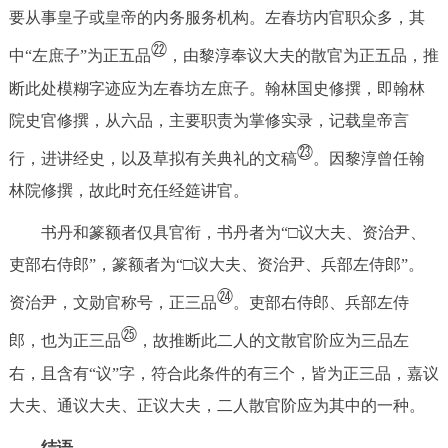
要从事皇子或皇帝的内务服务机构。左春坊内官职众多，其
㉒
中“左庶子”为正五品
，由黎淳奉议大夫的散官为正五品，推
断此处模糊字迹应为左春坊左庶子。翰林国史修撰，即翰林
院史官修撰，从六品，主要职责为掌修实录，记载皇帝言
㉓
行，进讲经史，以及草拟有关典礼的文稿
。因黎淳曾任翰
林院修撰，故此时充任经筵讲官。
书丹和篆额者仅具官衔，书丹者为“□议大夫、资治尹、
吏部右侍郎”，篆额者为“□议大夫、资治尹、兵部左侍郎”。
㉔
资治尹，文勋官称号，正三品
。吏部右侍郎、兵部左侍
㉕
郎，也为正三品
，故推断此二人的文散官阶应为三品左
右，且含有“议”字，符合此条件的有三个，皆为正三品，嘉议
大夫、通议大夫、正议大夫，二人散官阶应为其中的一种。
结语