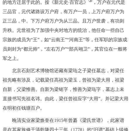
③
的地方迁居于此的。按《新元史·百官志》
，万户在元代是
三品官，元代诸路设万户府，有万户一员，上万户府万户为
正三品，中、下万户府万户为从三品。且万户世袭，有功则
升秩。元世祖为了加强中央对地方的统治，他任命一些自己
宗族的成员为“王”，如“云南王”“河南王”等，任军职的宗族成
员则封为“都元帅”，“左右万户”“部兵翊卫”，其官位在一般将
军之上。
北京石刻艺术博物馆还藏有梁珤之子梁任墓志，对梁任
祖先略有涉及，记载梁任高祖为梁玉，曾祖为梁大用，祖梁
自新，父梁惟善。自新为梁铭字，惟善为梁珤字，墓志上未
直接书写先祖名讳。由此，梁任曾祖应字“大用”。并记梁大用
在明初任钱塘百户。
晚清实业家梁焕奎在1915年曾纂《梁氏世谱》，此家谱
是在其家族修于清乾隆四十三年（1778）的“旧谱”基础上续修