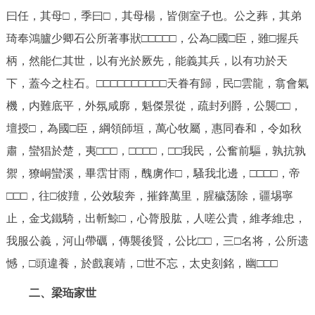
曰任，其母□，季曰□，其母楊，皆側室子也。公之葬，其弟
琦奉鴻臚少卿石公所著事狀□□□□□，公為□國□臣，雖□握兵
柄，然能仁其世，以有光於厥先，能義其兵，以有功於天
下，蓋今之柱石。□□□□□□□□□□天眷有歸，民□雲龍，翕會氣
機，内難底平，外氛咸廓，魁傑景從，疏封列爵，公襲□□，
壇授□，為國□臣，綱領師垣，萬心牧屬，惠同春和，令如秋
肅，蠻猖於楚，夷□□□，□□□□，□□我民，公奮前驅，孰抗孰
禦，獠峒蠻溪，畢霑甘雨，醜虜作□，騷我北邊，□□□□，帝
□□□，往□彼羶，公效駿奔，摧鋒萬里，腥穢荡除，疆埸寧
止，金戈鐵騎，出斬鯨□，心膂股肱，人嗟公貴，維孝維忠，
我服公義，河山帶礪，傳襲後賢，公比□□，三□名将，公所遗
憾，□頭違養，於戲襄靖，□世不忘，太史刻銘，幽□□□
二、梁珤家世