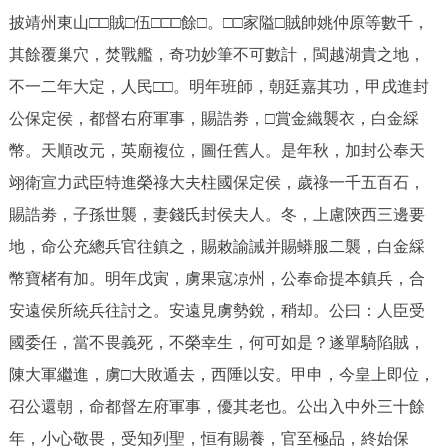
披靖州東山□□賊□伍□□□餘□。□□家隘□賊帥姚仲原等數千，
其餘覆巢穴，焚戰艦，奇功妙筆不可數計，閩越湖貴之地，
不一二年大定，人民□□。明年班師，朝廷嘉其功，甲戌進封
公保定侯，都督右府軍事，賜誥劵，□賞金織襲衣，白金綵
幣。天順改元，英廟複位，圖任舊人。是年秋，加封公奉天
翊衛宣力武臣特進榮祿大夫柱國保定侯，歲祿一千五百石，
賜誥劵，子孫世襲，妻錢氏封侯夫人。冬，上慮陝西三邊要
地，命公充總兵官往鎮之，賜敕諭誡并賜蟒服二襲，白金綵
幣寶楮有加。明年戊寅，虜果寇凉州，公奉命提本鎮兵，合
安遠侯所統兵往討之。安遠見虜勢銳，稍却。公曰：人臣受
國委任，當不畏義死，不榮幸生，何可如是？遂單騎陷賊，
陳大軍繼進，虜□大敗遁去，西陲以安。甲申，今皇上即位，
召公還朝，命都督左府軍事，優其老也。公出入中外三十餘
年，小心敬畏，受知列聖，恒有賜養，官至極品，終始保