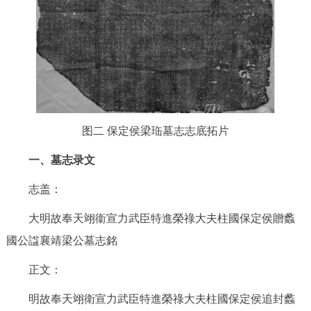
图二 保定侯梁珤墓志志底拓片
一、墓志录文
志盖：
大明故奉天翊衞宣力武臣特進榮祿大夫柱國保定侯贈蠡
國公諡襄靖梁公墓志銘
正文：
明故奉天翊衛宣力武臣特進榮祿大夫柱國保定侯追封蠡