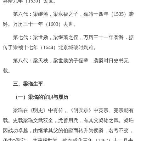
嘉靖九年（1530）去世。
第六代：梁继藩，梁永福之子，嘉靖十四年（1535）袭
爵。万历三十一年（1603）去世。
第七代：梁世勋，梁继藩之侄，万历三十一年袭爵，据
传于崇祯十七年（1644）北京城破时殉难。
第八代：梁天秩，梁世勋的子侄辈，袭爵时日史书无
载。
三、梁珤生平
（一）梁珤的官职与履历
梁珤在《明史》中有传，《明实录》中英宗、宪宗朝有
载。史载梁珤文武双全，尤善用兵，有其父梁铭之风。梁珤
因战功卓越，由继承其父的伯爵而转升为侯爵，名号不变，
仍为“保定”，并获赐世券。他在成化三年（1467）十二月去