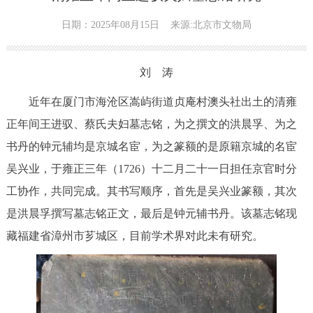
日期：2025年08月15日
来源:北京市文物局
刘 涛
近年在厦门市海沧区嵩屿街道贞庵村澳头社出土的清雍
正年间王进驭、蔡氏夫妇墓志铭，为之撰文的洪晨孚、为之
书丹的钟元辅均是京城名宦，为之篆额的是原籍京城的名宦
吴兴业，于雍正三年（1726）十二月二十一日担任京官时分
工协作，共同完成。其书写顺序，首先是吴兴业篆额，其次
是洪晨孚撰写墓志铭正文，最后是钟元辅书丹。该墓志铭现
藏福建省漳州市芗城区，目前学术界对此未有研究。