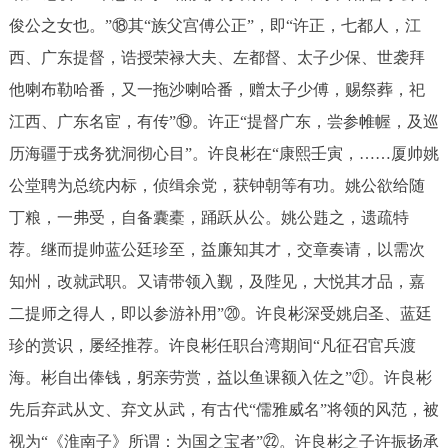
俊公之女也。”⑱其“族父宫傅公正”，即“许正，七都人，江
西、广东提督，诰授荣禄大夫、左都督、太子少保、世袭拜
他喇布勒哈番，又一拖沙喇哈番，赠太子少傅，赐祭葬，祀
江西、广东名宦，有传”⑲。许正“提督广东，尝参帷幄，及巡
历海疆于戎务犹洞彻心目”。许良彬在“康熙壬寅，……厦帅姚
公堂聘为总统内标，侦缉余党，获钟朝等有功。姚公欲给随
丁粮，一弗受，自备囊橐，踊跃从公。姚公韪之，遗疏特
荐。继而提帅蓝公廷珍至，益廉知其才，交章奏请，以需次
知州，改就武职。又请带领入觐，及陛见，大悦其才品，嘉
二提师之得人，即以参游补用”⑳。许良彬深受姚启圣、蓝廷
珍的赏识，屡经推荐。许良彬任职台湾期间“凡征召官兵渡
海。彬自出俸钱，躬亲劳赏，益以鱼课额入佐之”㉑。许良彬
先后弃武从文、弃文从武，有古代“儒雅威名”将领的风范，被
视为“《淮南子》所谓：为国之宝者”㉒。许良彬之子许振扬承