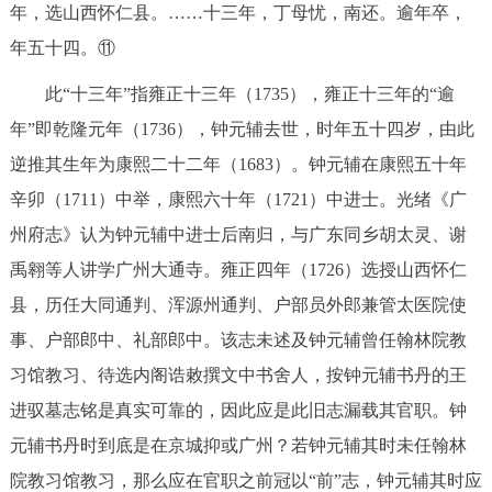
年，选山西怀仁县。……十三年，丁母忧，南还。逾年卒，
年五十四。⑪
此“十三年”指雍正十三年（1735），雍正十三年的“逾
年”即乾隆元年（1736），钟元辅去世，时年五十四岁，由此
逆推其生年为康熙二十二年（1683）。钟元辅在康熙五十年
辛卯（1711）中举，康熙六十年（1721）中进士。光绪《广
州府志》认为钟元辅中进士后南归，与广东同乡胡太灵、谢
禹翱等人讲学广州大通寺。雍正四年（1726）选授山西怀仁
县，历任大同通判、浑源州通判、户部员外郎兼管太医院使
事、户部郎中、礼部郎中。该志未述及钟元辅曾任翰林院教
习馆教习、待选内阁诰敕撰文中书舍人，按钟元辅书丹的王
进驭墓志铭是真实可靠的，因此应是此旧志漏载其官职。钟
元辅书丹时到底是在京城抑或广州？若钟元辅其时未任翰林
院教习馆教习，那么应在官职之前冠以“前”志，钟元辅其时应