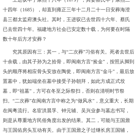
十四年（1685），却直到雍正三年十二月二十一日安葬海澄
县三都太监府澳头社。其时，王进驭已去世四十六年、蔡氏
已去世四十年。福建地方社会已安定数十载，为何要在时隔
数十年后方才安葬？
究其原因有三：其一，与“二次葬”习俗有关。死者去世后
十余载，由其子孙为之拾骨，即闽南方言“捡金”，按照从脚到
头的顺序将相应骨头安放在陶瓮，即闽南方言“金斗”，最后放
置墓中，犹如端坐在墓中接受子孙朝拜，如此方成正式坟
墓，即“祖墓”，方可在冬至之际祭扫，否则在清明时节祭
扫。“二次葬”在闽南方言中称之为“做风水”，意义重大，长期
在闽粤流行。名宦洪晨孚、钟元辅、吴兴业参与墓志书写，
则是从尊重地方民俗角度出发的结果。其二，可能与王国鼐
与王国佑房头互动有关。由于王国鼐之子过继长房王国辅，