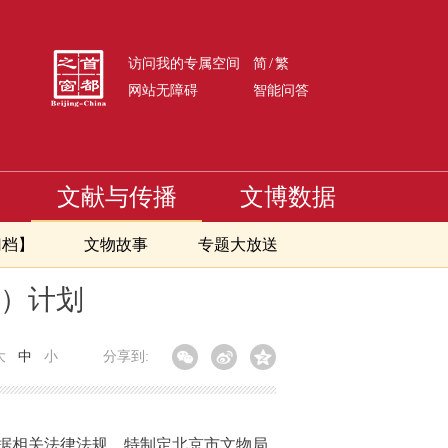
/
访问我的专属空间
简
繁
网站无障碍
智能问答
文献与传播
文博数据
归档】
文物故事
专题大放送
查）计划
大
中
小
分享到:
据相关法律法规，特制定北京市文物局