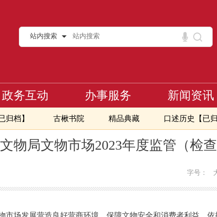
站内搜索
政务互动
办事服务
新闻资讯
页
已归档】
古楸书院
精品典藏
口述历史【已
>
公示
执法检查计划
文物局文物市场2023年度监管（检
字号：
市场发展营造良好营商环境，保障文物安全和消费者利益，依