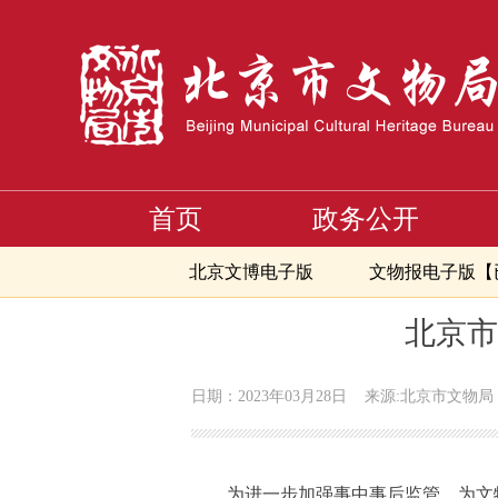
首页
政务公开
首页
>
文献与传播
>
专题大放送
>
行政执法公示
>
详情
北京文博电子版
文物报电子版【
>
>
>
首页
文献与传播
专题大放送
行政执法
北京市
日期：2023年03月28日
来源:北京市文物局
为进一步加强事中事后监管，为文物