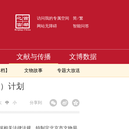
/
访问我的专属空间
简
繁
网站无障碍
智能问答
文献与传播
文博数据
归档】
文物故事
专题大放送
查）计划
大
中
小
分享到:
据相关法律法规，特制定北京市文物局