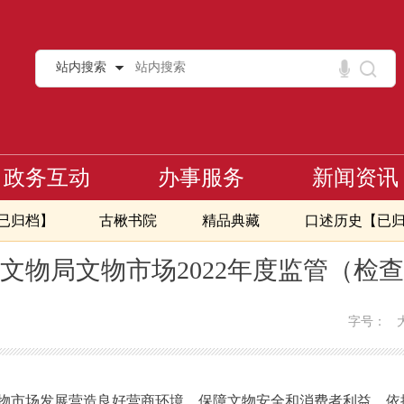
站内搜索
政务互动
办事服务
新闻资讯
页
已归档】
古楸书院
精品典藏
口述历史【已
>
公示
执法检查计划
文物局文物市场2022年度监管（检
字号：
市场发展营造良好营商环境，保障文物安全和消费者利益，依