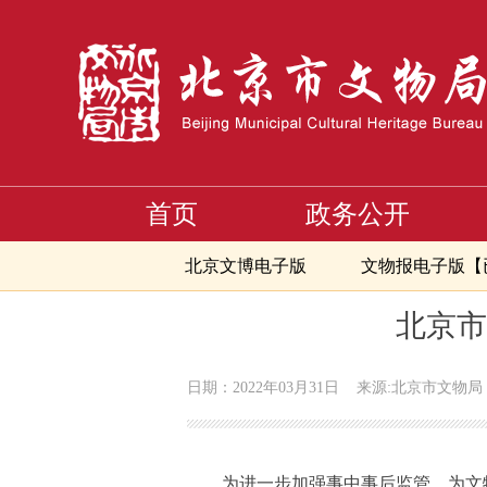
首页
政务公开
首页
>
文献与传播
>
专题大放送
>
行政执法公示
>
详情
北京文博电子版
文物报电子版【
>
>
>
首页
文献与传播
专题大放送
行政执法
北京市
日期：2022年03月31日
来源:北京市文物局
为进一步加强事中事后监管，为文物