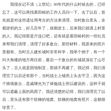
我现在记不清（上世纪）80年代的什么时候去的，已经
忘了，这可以再找慕田峪的工作人员问一下。去了以后，首
先就是对这些遗址用考古的方法来清理。当时敌台里头，全
都淤积的土，好几百年了，就都淤土，后来我们就请上村里
的人。我记得那是亓连口吧，还有就是慕田峪村的一些社员
来帮我们清理，清理了好多敌台。那些材料，我原来的照片
里都有。当时古人建长城时非常科学，我举个例子，有一个
叫大角楼的地方再往前，最后一个敌台的长城就顶在了山尽
头了，古人就是因地制宜，那就不再建了。我记得，我们清
理完了以后还有那个，当时战士上铺房上头去守卫，因为这
个骑墙敌台，是戚继光为了体恤战士所以建设的，这样子就
可以遮蔽上面的风雨了。我还清楚的记得，我们清理完了以
后，里头还有那个软梯的地窝。软梯的地窝有照片，这都很
珍贵了。