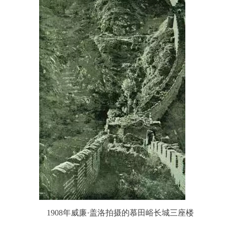
1908年威廉·盖洛拍摄的慕田峪长城三座楼