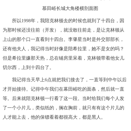
慕田峪长城大角楼横剖面图
所以1998年，我陪克林顿去的时候也就到了十四台，因
为那时候还没往前（开发），就没敢往前走，是让克林顿从
上山的那个口一直看到十四台。李肇星当时是外交部部长，
还有他夫人，我记得当时好像是陪希拉里，她不是女的吗？
但是希拉里嫌那天热，总在铺房里呆着，克林顿带着他女儿
切尔西，上到十四台了。
我记得当天早上6点就把我们接去了，一直等到中午以后
才开始接待。记得中午我们在幕田峪吃的面条，然后就一直
等。后来就陪克林顿一行看了这一段。当时给我们每个人发
了一个小片儿，类似纸的，搁在胸前，就只有有这个片儿的
人才能上去，他的保镖看着都很高大，都是黑人。