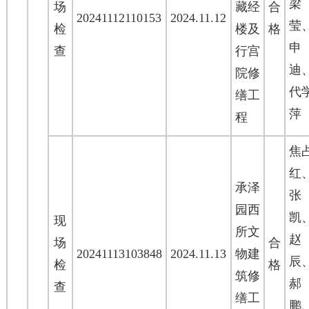
场
藏经
合
20241112110153
2024.11.12
莹
检
楼及
格
查
行宫
迪
院修
代
缮工
萍
程
焦
红
承泽
园西
凯
现
所文
场
合
20241113103848
2024.11.13
物建
辰
检
格
筑修
查
缮工
鹏