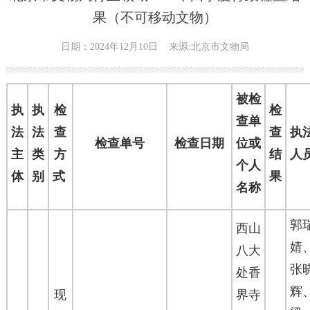
果（不可移动文物）
日期：2024年12月10日
来源:北京市文物局
被检
执
执
检
检
查单
法
法
查
查
执
检查单号
检查日期
位或
主
类
方
结
人
个人
体
别
式
果
名称
郭
西山
婧
八大
张
处香
辉
现
界寺