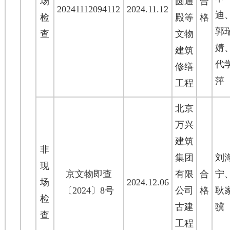
场
圆通
合
20241112094112
2024.11.12
迪
检
殿等
格
郭
查
文物
婧
建筑
代
修缮
萍
工程
北京
万兴
建筑
非
集团
刘
现
京文物即查
有限
合
宁
场
2024.12.06
〔2024〕8号
公司
格
耿
检
古建
骥
查
工程