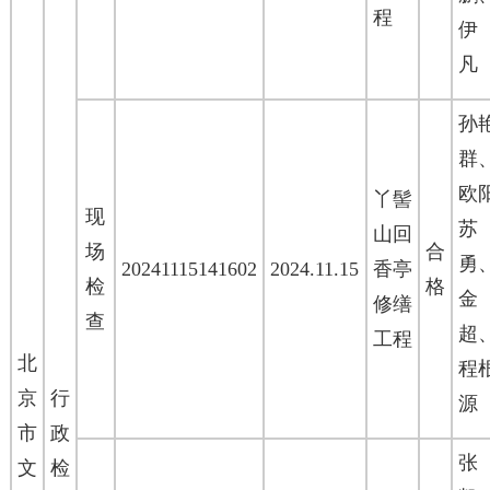
程
凡
孙
群
欧
丫髻
现
苏
山回
场
合
勇
20241115141602
2024.11.15
香亭
检
格
修缮
查
超
工程
北
程
京
行
源
市
政
文
检