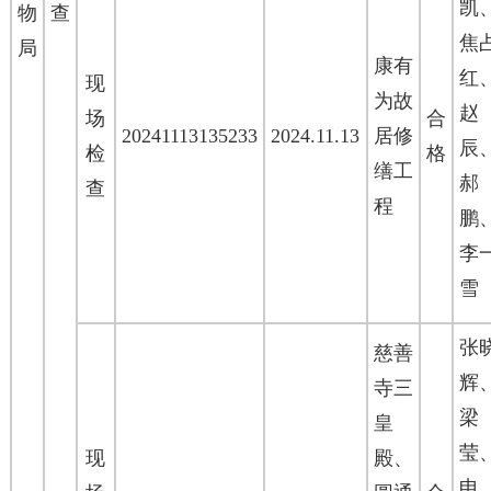
凯
物
查
焦
局
康有
红
现
为故
场
合
20241113135233
2024.11.13
居修
辰
检
格
缮工
查
程
鹏
李
雪
张
慈善
辉
寺三
皇
莹
现
殿、