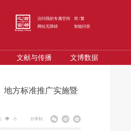
/
访问我的专属空间
简
繁
网站无障碍
智能问答
文献与传播
文博数据
》地方标准推广实施暨
大
中
小
分享到: