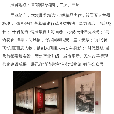
展览地点：首都博物馆圆厅二层、三层
展览简介：本次展览精选105幅精品力作，设置五大主题
板块：“铁画银钩”荟萃篆隶行草各类书法，笔力跌宕、气韵悠
长；“千岩竞秀”铺展华夏山河画卷，尽现神州锦绣风光；“鸟
语花香”描摹世间风物，寄寓国泰民安、盛世安康；“顾盼神
飞”刻画百态人物，镌刻人间烟火与奋斗身影；“时代新貌”聚
焦首都发展实景，聚焦产业升级、城市更新、民生改善等现
代化建设成果。展讯详情请关注“首都博物馆”微信公众号。