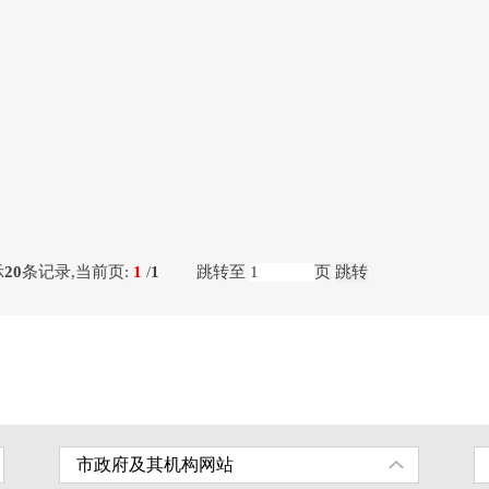
示
20
条记录,当前页:
1
/
1
跳转至
页