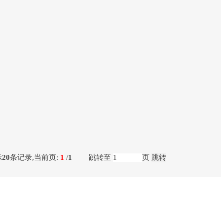
示
20
条记录,当前页:
1
/
1
跳转至
页