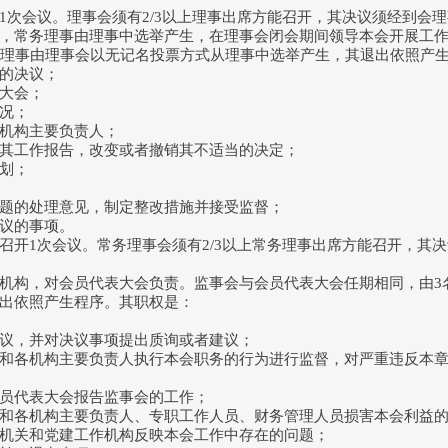
1次会议。理事会须有2/3以上理事出席方能召开，其决议须经到会理
，常务理事由理事中选举产生，在理事会闭会期间领导本会开展工
务理事由理事会以无记名投票方式从理事中选举产生，其退出依照产
的决议；
大会；
况；
机构主要负责人；
工作报告，改变或者撤销其不适当的决定；
划；
的处理意见，制定整改措施并接受监督；
议的事项。
召开1次会议。常务理事会须有2/3以上常务理事出席方能召开，其决
机构，对会员代表大会负责。监事会与会员代表大会任期相同，由3
出依照产生程序。其职权是：
，并对决议事项提出质询或者建议；
各机构主要负责人执行本会职务的行为进行监督，对严重违反本章
员代表大会报告监事会的工作；
各机构主要负责人、专职工作人员、财务管理人员损害本会利益的
关和党建工作机构反映本会工作中存在的问题；