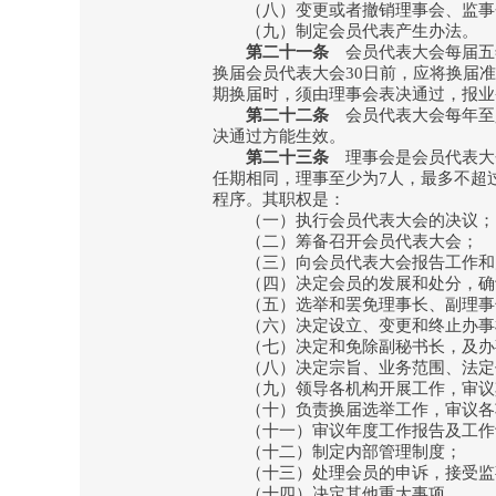
（八）变更或者撤销理事会、监事
（九）制定会员代表产生办法。
第二十一条
会员代表大会每届五
换届会员代表大会30日前，应将换届
期换届时，须由理事会表决通过，报业
第二十二条
会员代表大会每年至
决通过方能生效。
第二十三条
理事会是会员代表大
任期相同，理事至少为7人，最多不超过
程序。其职权是：
（一）执行会员代表大会的决议；
（二）筹备召开会员代表大会；
（三）向会员代表大会报告工作和
（四）决定会员的发展和处分，确
（五）选举和罢免理事长、副理事
（六）决定设立、变更和终止办事机
（七）决定和免除副秘书长，及办
（八）决定宗旨、业务范围、法定代
（九）领导各机构开展工作，审议其
（十）负责换届选举工作，审议各项
（十一）审议年度工作报告及工作
（十二）制定内部管理制度；
（十三）处理会员的申诉，接受监事
（十四）决定其他重大事项。