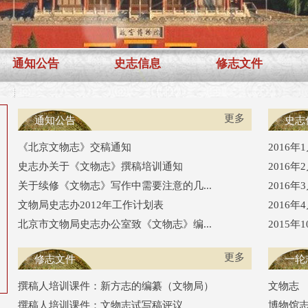
通知公告
史志信息
修志文件
更多
通知公告
史志
《北京文物志》交稿通知
2016
史志办关于《文物志》撰稿培训通知
2016
关于续修《文物志》写作中需要注意的几...
2016
文物局史志办2012年工作计划表
2016
北京市文物局史志办公室致《文物志》编...
2015
更多
修志文件
一轮
撰稿人培训课件：新方志的编纂（文物局）
文物志
撰稿人培训课件：文物志试写稿评议
博物馆