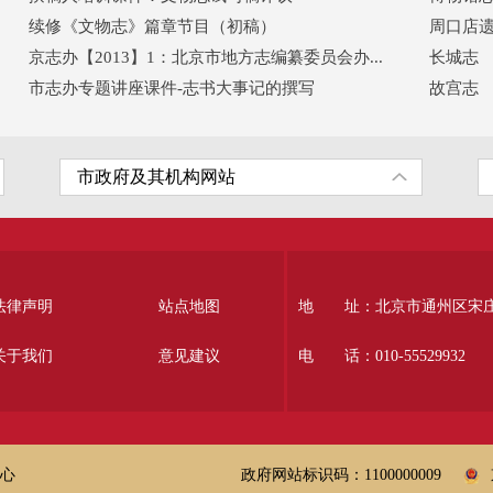
续修《文物志》篇章节目（初稿）
周口店
京志办【2013】1：北京市地方志编纂委员会办...
长城志
市志办专题讲座课件-志书大事记的撰写
故宫志
法律声明
站点地图
地 址：北京市通州区宋庄南
关于我们
意见建议
电 话：010-55529932
心
政府网站标识码：1100000009