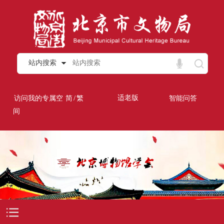
站内搜索
/
适老版
访问我的专属空
简
繁
智能问答
间