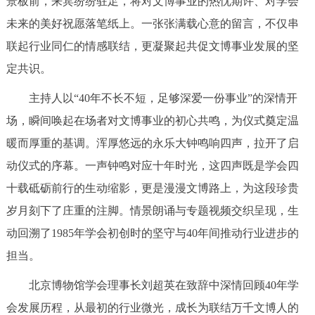
景板前，来宾纷纷驻足，将对文博事业的热忱期许、对学会
未来的美好祝愿落笔纸上。一张张满载心意的留言，不仅串
联起行业同仁的情感联结，更凝聚起共促文博事业发展的坚
定共识。
主持人以“40年不长不短，足够深爱一份事业”的深情开
场，瞬间唤起在场者对文博事业的初心共鸣，为仪式奠定温
暖而厚重的基调。浑厚悠远的永乐大钟鸣响四声，拉开了启
动仪式的序幕。一声钟鸣对应十年时光，这四声既是学会四
十载砥砺前行的生动缩影，更是漫漫文博路上，为这段珍贵
岁月刻下了庄重的注脚。情景朗诵与专题视频交织呈现，生
动回溯了1985年学会初创时的坚守与40年间推动行业进步的
担当。
北京博物馆学会理事长刘超英在致辞中深情回顾40年学
会发展历程，从最初的行业微光，成长为联结万千文博人的