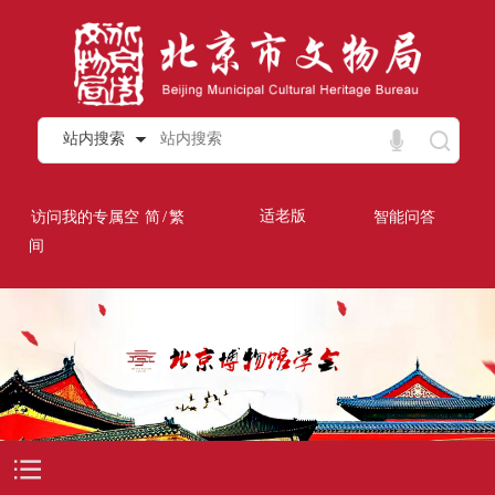
站内搜索
/
适老版
访问我的专属空
简
繁
智能问答
间