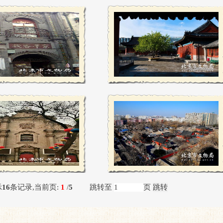
示
16
条记录,当前页:
1
/
5
跳转至
页