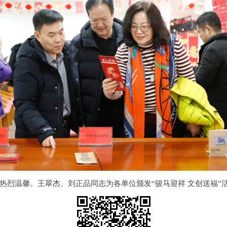
烈温馨。王翠杰、刘正品同志为各单位颁发“骏马迎祥 文创送福”