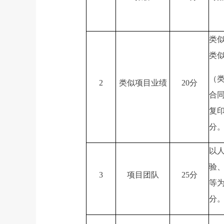
类
类
（
2
类似项目业绩
20分
合
复
分
以
验
3
项目团队
25分
等
分