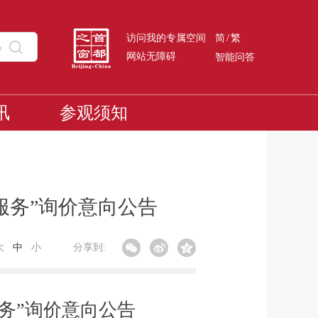
/
访问我的专属空间
简
繁
网站无障碍
智能问答
讯
参观须知
服务”询价意向公告
大
中
小
分享到:
务
”
询价意向公告