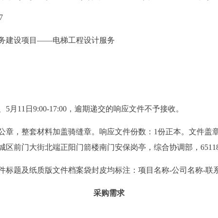
7
务建设项目——电梯工程设计服务
日、5月11日9:00-17:00，逾期递交的响应文件不予接收。
章，整套材料加盖骑缝章。响应文件份数：1份正本。文件盖章扫描件发送
区前门大街北端正阳门箭楼南门安保岗亭，综合协调部，651181
件标题及纸质版文件档案袋封皮均标注：项目名称-公司名称-联
采购需求