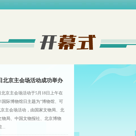
物馆日北京主会场活动成功举办
物馆日北京主会场活动于5月18日上午在
3年国际博物馆日主题为“博物馆、可
北京主会场活动，由国家文物局、北
文物局、中国文物报社、北京博物
..