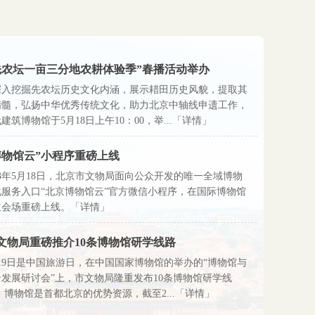
23先农坛一亩三分地农耕体验季”春播活动举办
深入挖掘先农坛历史文化内涵，展示耤田历史风貌，提取其
精髓，弘扬中华优秀传统文化，助力北京中轴线申遗工作，
建筑博物馆于5月18日上午10：00，举...
「详情」
博物馆云”小程序重磅上线
23年5月18日，北京市文物局面向公众开发的唯一全域博物
服务入口“北京博物馆云”官方微信小程序，在国际博物馆
主会场重磅上线。
「详情」
文物局重磅推介10条博物馆研学线路
19日是中国旅游日，在中国国家博物馆的举办的“博物馆与
发展研讨会”上，市文物局隆重发布10条博物馆研学线
物馆是首都北京的优势资源，截至2...
「详情」