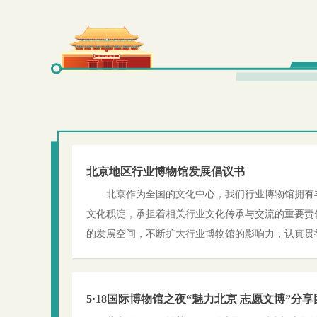
北京地区行业博物馆发展倡议书
北京作为全国的文化中心，我们行业博物馆拥有
文化积淀，承担着相关行业文化传承与交流的重要责
的发展空间，不断扩大行业博物馆的影响力，认真贯彻
5·18国际博物馆之夜“魅力北京 志愿文博”分