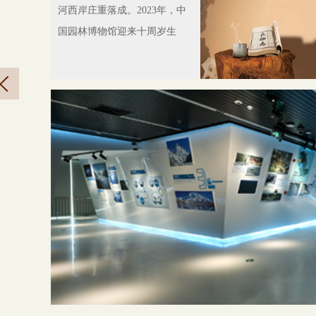
河西岸庄重落成。2023年，中
国园林博物馆迎来十周岁生
辰，十年砥砺奋进、坚持公益
惠...
「详细」
部主办的新
民间美术工
「详细」