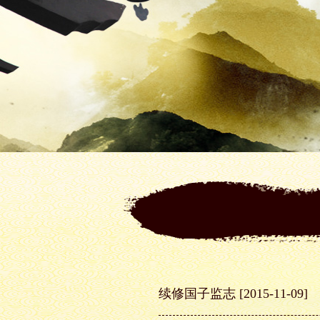
续修国子监志
[2015-11-09]