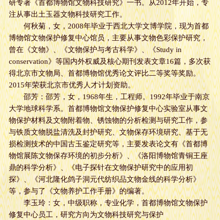
研专著《首都博物馆文物科技研究》一书。从2012年开始，专
注从事出土玉器文物科技研究工作。
何秋菊，女，2008年毕业于西北大学文博学院，现为首都
博物馆文物保护修复中心馆员，主要从事文物色彩保护研究，
曾在《文物》、《文物保护与考古科学》、《Study in
conservation》等国内外权威及核心期刊发表文章16篇，多次获
得北京市文物局、首都博物馆优秀论文评比二等奖等奖励。
2015年荣获北京市优秀人才计划资助。
邵芳：邵芳，女，1968年生，工程师。1992年毕业于南京
大学地球科学系。首都博物馆文物保护修复中心实验室从事文
物保护材料及文物附着物、锈蚀物的分析检测与研究工作，参
与铁质文物脱盐清洗及封护研究、文物保存环境研究、基于无
损检测技术的中国古玉鉴定研究等，主要发表论文有《首都博
物馆展陈文物保存环境的初步分析》、《洛阳博物馆青铜王座
鼎的科学分析》、《电子探针在文物保护研究中的应用初
探》、《河北隆化鸽子洞元代纺织品文物金线的科学分析》
等，参与了《文物养护工作手册》的编著。
李玉玲：女，中级职称，专业化学，首都博物馆文物保护
修复中心员工，研究方向为文物科技研究与保护