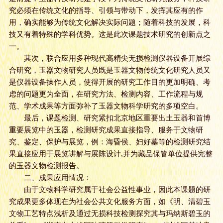
究必须在传统文化的指导、引领与带动下，发挥其应有的作
用，确实能够为传统文化解决实际问题；随着科技的发展，科
技又有着特殊的学科优势。这是此次课题技术研究的创新点之
一。
其次，联合应用多种现代高精尖无损检测仪器设备开展综
合研究，玉器文物研究人员既是玉器文物传统文化研究人员又
是仪器设备操作人员，使得开展的研究工作目的更加明确、考
虑的问题更为全面，在研究方法、检测内容、工作流程与规
范、学术成果等方面弥补了玉器文物科学研究的多项空白。
最后，课题检测、研究紧扣北京地区重要出土玉器和首博
重要展览中的玉器，检测研究成果直接指导、服务于文物研
究、鉴定、保护与展览，例：海昏侯、妇好墓等的检测研究结
果直接应用于展览讲解与展陈设计,并为藏品保管单位提供完整
的玉器文物检测报告。
二、成果应用情况：
由于文物科学研究属于社会公益性事业，因此本课题的研
究成果更多体现在为社会公共文化服务方面，如《明、清碧玉
文物工艺特点浅析及通过无损科技检测探究其与玛纳斯碧玉的