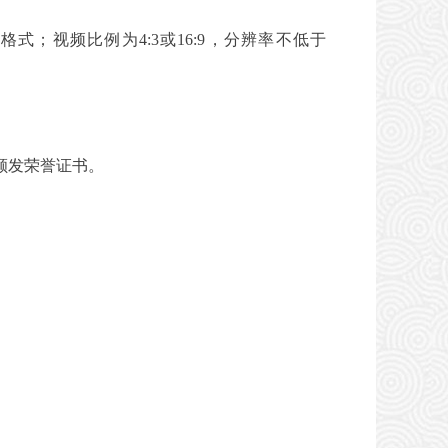
；视频比例为4:3或16:9，分辨率不低于
颁发荣誉证书。