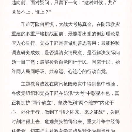
越向前，面对疑问，只留下一句：“这种时候，共产
党员不上，谁上？”
千难万险何所惧，大战大考炼真金。在防汛救灾
重建的多重严峻挑战面前，最能看出党的创新理论是
否入心见行、党员干部是否做到善思善用；最能检验
调查研究成效，是否摸清灾情民意、是否解决实际问
题一目了然；最能检验自觉问计于民、问需于民，始
终同人民同呼吸、共命运、心连心的行动自觉。
主题教育成效在防汛抢险救灾中得到集中检验，
各级党组织和党员干部在防汛“大考”中彰显本色，真
正将拥护“两个确立”、坚决做到“两个维护”内化于
心、外化于行，做到了“招之即来、来之能战”，关键
时刻冲得上去、危难关头豁得出来、重大斗争中经得
住考验，切实把主题教育学习成果转化为担当作为、