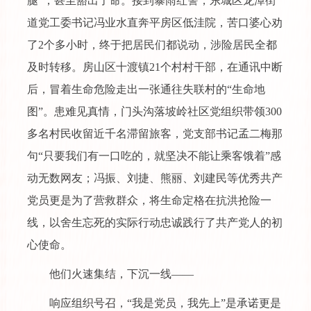
腿”，甚至豁出了命。接到暴雨红警，东城区龙潭街
道党工委书记冯业水直奔平房区低洼院，苦口婆心劝
了2个多小时，终于把居民们都说动，涉险居民全都
及时转移。房山区十渡镇21个村村干部，在通讯中断
后，冒着生命危险走出一张通往失联村的“生命地
图”。患难见真情，门头沟落坡岭社区党组织带领300
多名村民收留近千名滞留旅客，党支部书记孟二梅那
句“只要我们有一口吃的，就坚决不能让乘客饿着”感
动无数网友；冯振、刘捷、熊丽、刘建民等优秀共产
党员更是为了营救群众，将生命定格在抗洪抢险一
线，以舍生忘死的实际行动忠诚践行了共产党人的初
心使命。
他们火速集结，下沉一线——
响应组织号召，“我是党员，我先上”是承诺更是