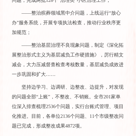
问题，完成两批128个“治理类”小区治理工作；
——整治殡葬领域黑中介问题，上线运行“放心
办”服务系统，开展专项执法检查，推动行业秩序更
加规范；
——整治基层治理不良现象问题，制定《深化拓
展整治形式主义为基层减负工作硬措施》，厉行精文
减
会，大力压减督查检查考核数量，基层减负成效进
一步巩固和扩大……
坚持边学习、边调研、边整改、边提升，对发现
的问题全部“上账”，不整改、不销账。全市201家单
位深入排查梳理2536个问题，实行台账式管理、项目
化推进。目前，各单位2136个问题、11个市级整改问
题已完成，形成整改成果4872项。