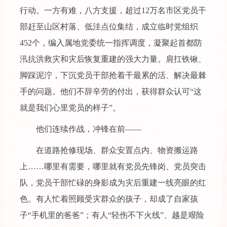
行动。一方有难，八方支援，超过12万名市区党员干
部赶至山区村落、低洼点位集结，成立临时党组织
452个，编入属地党委统一指挥调度，凝聚起首都防
汛抗洪救灾和灾后恢复重建的强大力量。肩扛铁锹、
脚踩泥泞，下沉党员干部抢着干最累的活、解决最棘
手的问题。他们不辞辛劳的付出，获得群众认可“这
就是我们心里党员的样子”。
他们连续作战，冲锋在前——
在道路抢修现场、群众安置点内、物资搬运路
上……哪里有需要，哪里就有党员先锋岗、党员突击
队，党员干部忙碌的身影成为灾后重建一线亮眼的红
色。有人忙着照顾受灾群众的孩子，却成了自家孩
子“手机里的爸爸”；有人“轻伤不下火线”、越是艰险