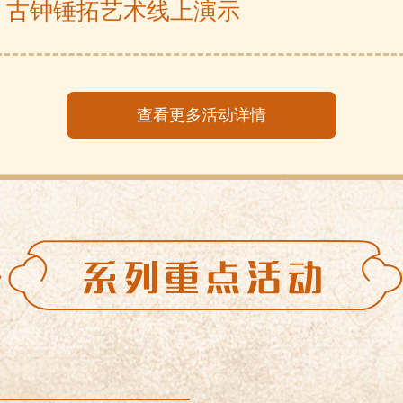
：
古钟锤拓艺术线上演示
3日
一直播“北京正阳门”
查看更多活动详情
：
从地域一体到文化一脉——京津冀文
日-7月3日
德胜门箭楼三层展厅
：
大城小像——平安·美丽·北京风景小幅
年10月-2020年9月
大智殿展厅