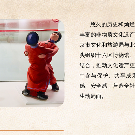
：
博物馆门票收藏展
悠久的历史和灿烂
日-6月24日
微信公众号“守望燕都”
丰富的非物质文化遗产
京市文化和旅游局与北
：
志愿者讲解与燕国有关的成语故事
头组织十六区博物馆、
结合，推动文化遗产更
中参与保护、共享成
3日
团城演武厅箭场
感、安全感，营造全社
：
“小小巴图鲁”——户外观展及传统射
生动局面。