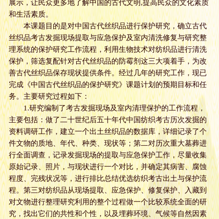
展示，让民众更多地了解中国的古代文明,提高民众的文化素质
和生活素质。
本课题目的是对中国古代丝织品进行保护研究，确立古代
丝织品考古发掘现场提取与应急保护及室内清洗修复与研究整
理系统的保护研究工作流程，利用生物技术对纺织品进行清洗
保护，筛选复配针对古代丝织品的防霉剂这三大项着手，为改
善古代丝织品保存现状提供条件。经过几年的研究工作，现已
完成《中国古代丝织品的保护研究》课题计划的预期目标和任
务。主要研究过程如下：
1.研究编制了考古发掘现场及室内清理保护的工作流程，
主要包括：做了二十世纪后五十年代中国纺织考古历次发掘的
资料调研工作，建立一个出土丝织品的数据库，详细记录了个
件文物的质地、年代、种类、现状等；第二对历次重大墓葬进
行全面调查，记录发掘现场的提取与应急保护工作，尽量收集
原始记录、照片，与现状进行一个对比，并确定其病害、腐蚀
程度、完残状况等，进行排比总结优选纺织考古出土与保护流
程。第三对纺织品从现场提取、应急保护、修复保护、入藏到
对文物进行整理研究利用的整个过程做一个比较系统全面的研
究，找出它们的共性和个性，以及埋葬环境、气候等自然因素