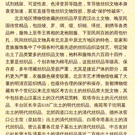
试剂残留、可逆性差、色泽变异等隐患，常导致丝织文物本身
衰变加速，甚至直接导致丝织文物毁损，形成“保护性破坏”。
北京地区博物馆收藏的丝织品早至西汉出土文物、晚至民
国传世精品，包括绫、罗、绸、缎、织锦、缂丝、刺绣等各类
品种，服饰上至帝王将相的龙袍朝服、下至民间百姓的荷包针
扎，民间丝织品文物具有北京及中原北方地区的特色，皇家和
贵族服饰集中了中国各时代最先进的丝织品织染技艺。明定陵
出土了品类繁多的丝织品文物，袍料和服饰共六百四十四件，
主要是丝织品，个别衣物为棉毛织品，这批丝织品等级高、保
存差，多年埋藏丝织品受损严重，尤其是接近尸体的部分，腐
朽更为严重，衣服颜色褪变较重。北京市艺术博物馆收藏了大
量的明清宫廷织绣品，也亟待合理的保护和保存。首都博物馆
藏有半个世纪以来北京地区考古出土的丝织品类大批文物，其
中包括老山汉墓出土的汉代绣花荒帏、双塔寺出土的元代丝织
品、丰台区长辛店618厂出土的明代丝织品、南苑苇子坑明墓
出土的明代丝织品、北郊四道口出土的清代丝织品、德外冰窖
口公主坟（皇姑坟）出土的清代丝织品、白塔寺塔基出土的清
代丝织品、密云县董各庄皇子墓出土的清代丝织品、中古友好
公社长营大队清墓出土的清代丝织品等近二百件出土丝织品文