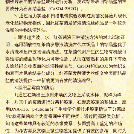
物残片表面的结晶盐成分进行分析，测试结果表明结晶盐的主
要成分为石膏结晶盐（CaSO4·2H2O）。
b. 通过拉力实验和扫描电镜实验表明红茶菌发酵液对现代
老化丝织物无损伤，因此红茶菌发酵液清洗丝织品是一种较为
温和的生物法清洗法。
c.通过超声波、水、红茶菌液三种清洗方法的对比试验证
明，选用弱酸性红茶菌发酵液清洗古代丝织品上的结晶盐优于
水清洗和超声波物理清洗法。红茶菌代谢产生的生物有机酸可
将难溶的结晶盐转化为可溶性盐，从而在较温和的条件下有效
去除丝织文物表面的难溶性结晶盐。CaSO4和CaCO3为丝织文
物表面常见的结晶盐成分，红茶菌发酵液为丝织文物表面结晶
盐的清洗提供一种新的更为有效的清洗途径。
3.丝织品霉菌的防治
1)通过在新出土原封未动的文物上采取水样、泥样为样
本，对其中的霉菌进行分离和鉴定。在形态鉴定的基础上，应
用DNA-ITS、β-tubulin分子生物学分析技术鉴定确认了分离出
的7株霉菌菌株全为青霉属中不同种类，通过同源聚类分析，
知道这些菌株具有较近的亲缘关系，从而提高了鉴定的准确
性，为考古界及文物上微生物鉴定提供了有效的参考，同时为