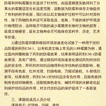
防霉和抑制霉菌生长提供了针对性。由温度梯度实验得到了分
离出的霉菌适宜生长温度范围，该数据为防霉和保存文物提供
了有利的科学依据，我们在以后文物保护过程中可以针对其特
性，除了药物防杀外还可采取低温，低氧，干燥的保护环境进
行物理防治，这样能尽可能的减少霉菌类生物对文物的损害，
延缓文物褪变，延长文物寿命尽可能保存其科学、历史、艺术
等价值。
2)通过防霉抑菌和模拟环境加速老化试验了一种用于丝织
品防霉的药剂CM-1。以有机质文物上常见的11种霉菌为例，通
过皿内抑菌检验了药剂的防霉效果，结果表明该药剂CM-1防霉
效果强、具有广谱性。通过模拟环境加速老化测试药剂对丝织
品的安全性，即药剂对丝织品物理和化学结构的后期影响，检
测手段有色差、红外光谱、扫描电镜、万能试验机、X-射线衍
射等。结果表明，药剂CM-1对丝织品没有负作用，且能有效抑
制有色丝织物褪色，还能抵御热老化、碱性环境的水解老化起
到保护丝织品的作用，对古代丝织品的保护提供了一条新途
径。
三、课题组成员人员介绍
课题骨干: 武望婷，闫丽，黄悦