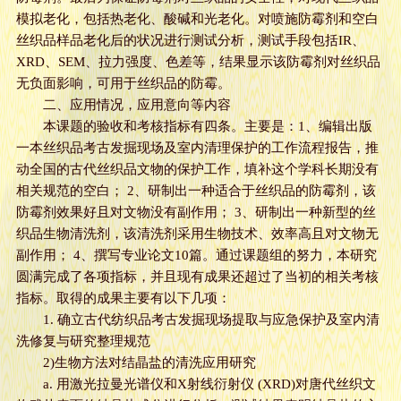
模拟老化，包括热老化、酸碱和光老化。对喷施防霉剂和空白
丝织品样品老化后的状况进行测试分析，测试手段包括IR、
XRD、SEM、拉力强度、色差等，结果显示该防霉剂对丝织品
无负面影响，可用于丝织品的防霉。
二、应用情况，应用意向等内容
本课题的验收和考核指标有四条。主要是：1、编辑出版
一本丝织品考古发掘现场及室内清理保护的工作流程报告，推
动全国的古代丝织品文物的保护工作，填补这个学科长期没有
相关规范的空白； 2、研制出一种适合于丝织品的防霉剂，该
防霉剂效果好且对文物没有副作用； 3、研制出一种新型的丝
织品生物清洗剂，该清洗剂采用生物技术、效率高且对文物无
副作用； 4、撰写专业论文10篇。通过课题组的努力，本研究
圆满完成了各项指标，并且现有成果还超过了当初的相关考核
指标。取得的成果主要有以下几项：
1. 确立古代纺织品考古发掘现场提取与应急保护及室内清
洗修复与研究整理规范
2)生物方法对结晶盐的清洗应用研究
a. 用激光拉曼光谱仪和X射线衍射仪 (XRD)对唐代丝织文