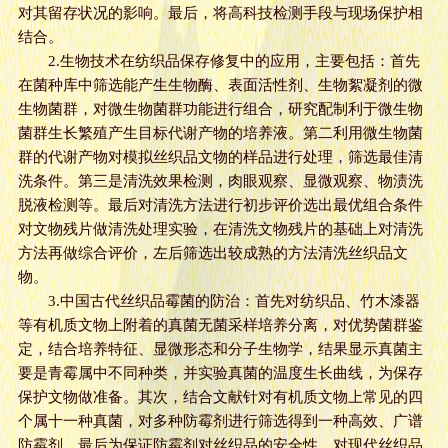
对其留存状况的影响。最后，将高科技检测手段与现场保护相
结合。
2.生物技术在纺织品保存修复中的应用，主要包括：首先
在菌种库中筛选能产生生物酶、表面活性剂、生物絮凝剂的微
生物菌群，对微生物菌群功能进行组合，研究配制利于微生物
菌群生长繁殖产生目标代谢产物的培养液。第二利用微生物菌
群的代谢产物对模拟丝织品文物的样品进行处理，筛选最佳清
洗条件。第三是清洗效果检测，肉眼观察、显微观察、物渍洗
脱液检测等。最后对清洗方法进行初步评价选出最优组合条件
对文物残片做清洗处理实验，在清洗文物残片的基础上对清洗
方法再做综合评价，左后筛选出较成熟的方法清洗丝织品文
物。
3.中国古代丝织品霉菌的防治：首先对纺织品、竹木漆器
等有机质文物上附着的真菌无菌采样培养分离，对优势菌群鉴
定，结合培养特征、显微形态和分子生物学，结果显示真菌主
要是青霉属中不同种类，并实验真菌的温度生长曲线，为保存
保护文物做准备。其次，结合文献针对有机质文物上常见的四
个属十一种真菌，对多种防霉剂进行筛选得到一种高效、广谱
防霉剂。最后为保证防霉剂对丝织品的安全性，对现代丝织品