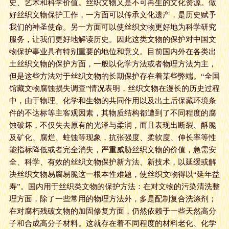
史、艺术和科学价值。丝织文物又是不可再生的文化资源。做
好丝织文物保护工作，一方面可以传承文化遗产，是历史赋予
我们的神圣使命。另一方面可以使丝织文物更好地为科学研究
服务，让我们更好地解读历史。因此这类文物的保护对中国文
物保护事业具有特别重要的地位和意义。目前国内外在各类出
土丝织文物的保护方面，一般以化学方法或者物理方法为主，
但是这些方法对于丝织文物的长期保护存在着某些弊端。“全国
馆藏文物腐蚀损失调查”情况表明，丝织文物在漫长的历史过程
中，由于物理、化学和生物的共同作用以及出土后保藏环境条
件的不达标等主客观因素，其物质结构都遭到了不同程度的腐
蚀破坏，不仅失去原有的光泽与柔润，而且表现出断裂、酥脆
及矿化、腐烂、蛀蚀等现象，抗张强度、柔软度、伸长率等性
能指标降低或者完全消失，严重威胁丝织文物的价值，急需安
全、科学、有效的丝织文物保护新方法、新技术，以延缓或解
决丝织文物易腐易脆这一根本性难题，使丝织文物得以“延年益
寿”。国内用于丝织类文物的保护方法：在对文物的污染清洗整
理方面，除了一些常用的物理方法外，多是配制复合洗涤剂；
在对腐朽残破文物的加固修复方面，仍然依赖于一些天然高分
子和合成高分子材料。这就存在着不同程度的材料老化、化学