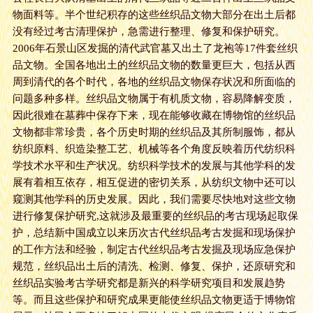
物面料等。半个世纪积存的这些丝织品文物大部分在出土后都
没有经过考古清理保护，急需进行整理、修复和保护研究。
2006年石景山区发掘的清代武官墓又出土了龙袍等17件套丝织
品文物。全国各地出土的丝织品文物的数量更巨大，包括从西
周到清代的各个时代，各地的丝织品文物保存状况和所面临的
问题多种多样。丝织品文物属于有机质文物，容易降解变质，
因此很难在墓葬中保存下来，现在能够收藏在博物馆的丝织品
文物都非常珍贵，各个历史时期的丝织品及其所制服饰，都从
纺织原料、织造染整工艺、机械等各个角度反映着历代纺织科
学技术水平和生产状况。纺织科学技术的发展与其他学科的发
展有着相互依存，相互促进的密切关系，从纺织文物中还可以
窥测其他学科的历史发展。因此，我们需要尽快地对这些文物
进行修复保护研究,这就涉及最重要的丝织品的考古现场起取保
护，总结新中国成立以来历次古代丝织品考古发掘和现场保护
的工作方法和经验，制定古代丝织品考古发掘及现场应急保护
规范，丝织品出土后的清洗、检测、修复、保护，还原研究和
丝织品实验考古学研究都是新兴的科学研究项目和发展趋势
等。而且这些保护和研究成果更能使丝织品文物更适于博物馆