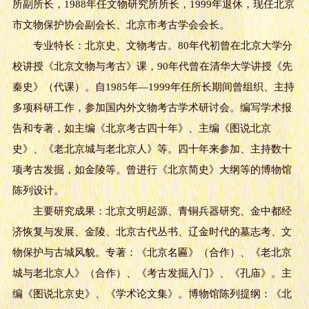
所副所长，1988年任文物研究所所长，1999年退休，现任北京
市文物保护协会副会长、北京市考古学会会长。
专业特长：北京史、文物考古。80年代初曾在北京大学分
校讲授《北京文物与考古》课，90年代曾在清华大学讲授《先
秦史》（代课）。自1985年—1999年任所长期间曾组织、主持
多项科研工作，参加国内外文物考古学术研讨会。编写学术报
告和专著，如主编《北京考古四十年》、主编《图说北京
史》、《老北京城与老北京人》等。四十年来参加、主持数十
项考古发掘，如金陵等。曾进行《北京简史》大纲等的博物馆
陈列设计。
主要研究成果：北京文明起源、青铜兵器研究、金中都经
济恢复与发展、金陵、北京古代丛书、辽金时代的墓志考、文
物保护与古城风貌。专著：《北京名匾》（合作）、《老北京
城与老北京人》（合作）、《考古发掘入门》、《孔庙》。主
编《图说北京史》、《学术论文集》。博物馆陈列提纲：《北