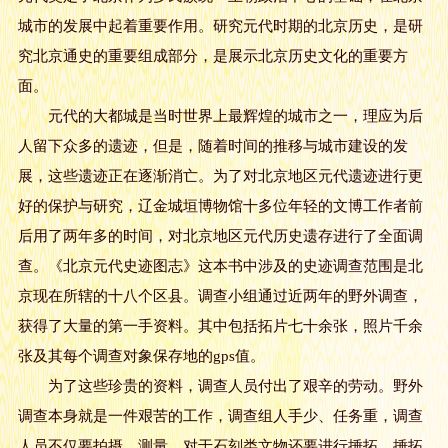
城市的发展中起着重要作用。研究元代时期的北京历史，是研
究北京通史的重要组成部分，是展示北京历史文化的重要方
面。
元代的大都城是当时世界上最辉煌的城市之一，理应为后
人留下众多的遗迹，但是，随着时间的推移与城市建设的发
展，这些遗迹正在逐渐消亡。为了对北京地区元代遗迹进行更
好的保护与研究，辽金城垣博物馆十多位年轻的文博工作者前
后用了两年多的时间，对北京地区元代历史遗存进行了全面调
查。《北京元代史迹图志》这本书中涉及的史迹调查范围是北
京现在所辖的十八个区县。调查小组通过近两年的野外调查，
获得了大量的第一手资料。其中包括拓片七十余张，照片千余
张及其每个调查对象保存地的gps值。
为了这些珍贵的资料，调查人员付出了艰辛的劳动。野外
调查本身就是一件艰苦的工作，调查组人手少、任务重，调查
人员不仅要拍摄、测量，对于石刻类文物还要进行捶拓。捶拓