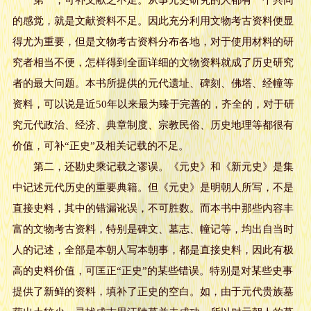
的感觉，就是文献资料不足。因此充分利用文物考古资料便显
得尤为重要，但是文物考古资料分布各地，对于使用材料的研
究者相当不便，怎样得到全面详细的文物资料就成了历史研究
者的最大问题。本书所提供的元代遗址、碑刻、佛塔、经幢等
资料，可以说是近50年以来最为臻于完善的，齐全的，对于研
究元代政治、经济、典章制度、宗教民俗、历史地理等都很有
价值，可补“正史”及相关记载的不足。
第二，还勘史乘记载之谬误。《元史》和《新元史》是集
中记述元代历史的重要典籍。但《元史》是明朝人所写，不是
直接史料，其中的错漏讹误，不可胜数。而本书中那些内容丰
富的文物考古资料，特别是碑文、墓志、幢记等，均出自当时
人的记述，全部是本朝人写本朝事，都是直接史料，因此有极
高的史料价值，可匡正“正史”的某些错误。特别是对某些史事
提供了新鲜的资料，填补了正史的空白。如，由于元代贵族墓