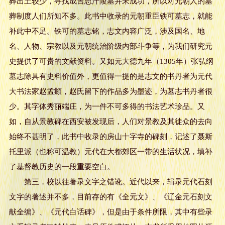
葬出土较少，寻找成吉思汗陵墓并未成功，所以对元朝人的墓
葬制度人们所知不多。此书中收录的元朝重臣铁可墓志，就能
补此中不足。铁可的墓志铭，志文内容广泛，涉及国名、地
名、人物、宗教以及元朝统治阶级内部斗争等，为我们研究元
史提供了可贵的文献资料。又如元大德九年（1305年）张弘纲
墓志除具有史料价值外，更值得一提的是志文的书丹者为元代
大书法家赵孟頫，赵氏留下的作品多为墨迹，为墓志书丹者很
少。其字体秀丽端庄，为一件不可多得的书法艺术珍品。又
如，自从景教碑在西安被发现后，人们对景教及其徒众的去向
始终不甚明了，此书中收录的房山十字寺的碑刻，记述了聂斯
托里派（也称可温教）元代在大都郊区一带的生活状况，填补
了基督教历史的一段重要空白。
第三，校以往著录文字之错讹。近代以来，辑录元代石刻
文字的著述并不多，目前存的有《全元文》、《辽金元石刻文
献全编》、《元代白话碑》，但是由于条件所限，其中有些录