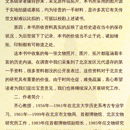
文系辑录者辗转抄来，未见原件或拓片。本书所采用的图片源
于实地拍摄或摹拓，均为珍贵的一手材料，是许多其它有关传
世文献难以比拟的，可据以校勘上述诸书。
第四，本书所收资料真实的反映了这些史迹在当今的保存
状况，为后世留下了记录。本书的价值当不止于此，诸如锤
拓、印制都有可称道之处。
这本书中收集的每一张文物照片、图片、拓片都蕴涵着丰
富的历史内涵。在调查中我们采集到了北京发区元代遗存的第
一手资料，很多资料都没的公开发表过。这些资料对于北京史
的研究具有重要的价值。由于时间仓促，难免疏漏，衷心希望
读者为我们提出宝贵意见，我们也将继续深入开展研究工作。
二、作者简介：
齐心教授，1956年—1961年在北京大学历史系考古专业学
习。1961年—1999年在北京市文物局、首都博物馆、北京文物
研究所工作，1983年任首都博物馆副馆长，1985年任文物研究