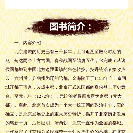
一、内容介绍：
北京建城的历史已有三千多年，上可追溯至殷商时期的
燕、蓟这两个上方古国。春秋战国至隋唐五代，它完成了从诸
侯国都城到中国北方边陲重镇的角色转换。契丹统治者接收燕
云十六州后，升幽州为辽的陪都。金海陵王于1153年自上京阿
城迁都于燕京，改成中都，北京正式以国都的身份登上历史舞
台。至元九年（1272年），元统治者将燕京定为京都（元大
都）。至此，北京首次成为一个大一统王朝的政治中心，它的
确立，是北京发展史上的重大历史转折，揭开了北京历史发展
的崭新一页。后历经明、清两朝，北京一直作为全国的都城。
元代奠定了北京作为多民族统一王朝政治中心的基础，在北京