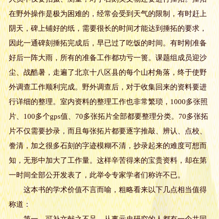
在野外操作是极为困难的，经常会受到天气的限制，有时赶上
阴天，碑上铺好的纸，需要很长的时间才能达到捶拓的要求，
因此一通碑刻捶拓完成后，早已过了吃饭的时间。有时刚准备
好后一阵大雨，所有的准备工作都功亏一篑。课题组成员迎沙
尘、战酷暑，走遍了北京十八区县的每个山村角落，终于使野
外调查工作顺利完成。野外调查后，对于收集回来的资料要进
行详细的整理。室内资料的整理工作也非常繁琐，1000多张照
片、100多个gps值、70多张拓片全部都要整理分类。70多张拓
片不仅需要抄录，而且每张拓片都要逐字推敲、辨认、点校、
誊清，加之很多石刻的字迹模糊不清，抄录起来的难度可想而
知，无形中加大了工作量。这样辛苦得来的宝贵资料，却在第
一时间全部公开发表了，此举令专家学者们称许不已。
这本书的学术价值不言而喻，粗略看来以下几点相当值得
称道：
第一，可补文献之不足。从事元史研究的人都有一个共同