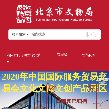
站内搜索
/
适老版
访问我的专属空
简
繁
智能问答
间
2020年中国国际服务贸易交
易会文化文博文创产品展区