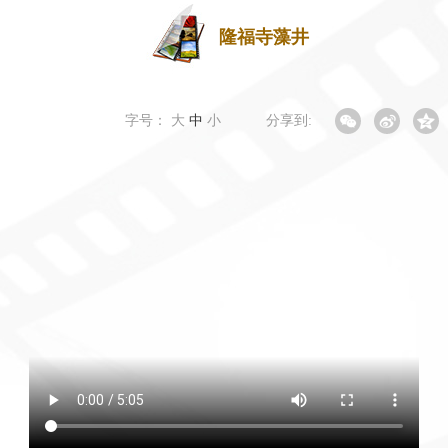
隆福寺藻井
字号：
大
中
小
分享到: