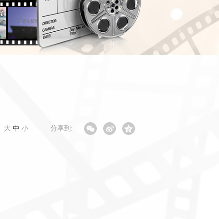
：
大
中
小
分享到: