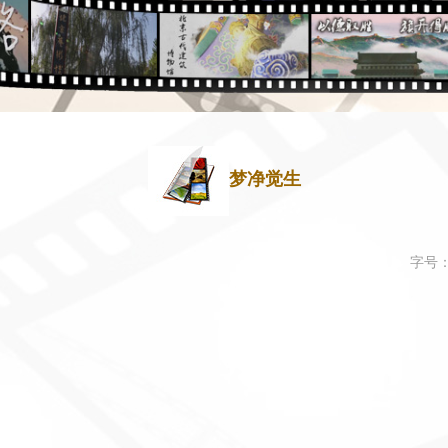
梦净觉生
字号