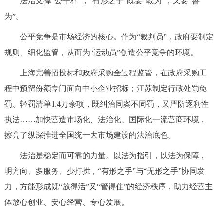
法治支撑“公平秤”，“有形之手”既要“敢为”，又要“善
为”。
公平竞争是市场经济的核心。作为“裁判员”，政府要制定
规则、细化监管，从而为“运动员”创造公平竞争的环境。
上海完善招投标和政府采购全过程监管，在政府采购工
程中预留份额专门面向中小企业招标；江苏制定行政处罚免
罚、轻罚清单1.4万余项，既纠治同案不同罚，又严防逐利性
执法……加快营造市场化、法治化、国际化一流营商环境，
擦亮了纵深推进全国统一大市场建设的法治底色。
法治是稳定而可靠的力量。以法为指引，以法为保障，
明方向、多服务、少打扰，“有形之手”与“无形之手”协同发
力，方能形成既“放得活”又“管得住”的经济秩序，助力经营主
体放心创业、安心经营、专心发展。